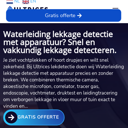
NL
EN
Gratis offerte
Waterleiding lekkage detectie
met apparatuur? Snel en
vakkundig lekkage detecteren.
Je ziet vochtplekken of hoort drupjes en wilt snel
zekerheid. Bij Ultrices lekdetectie doen wij Waterleiding
lekkage detectie met apparatuur precies en zonder
breken. We combineren thermische camera,
akoestische microfoon, correlator, tracer gas,
endoscopie, vochtmeter, druktest en leidingtracering
om verborgen lekkage in vloer muur of tuin exact te
vinden en…

GRATIS OFFERTE