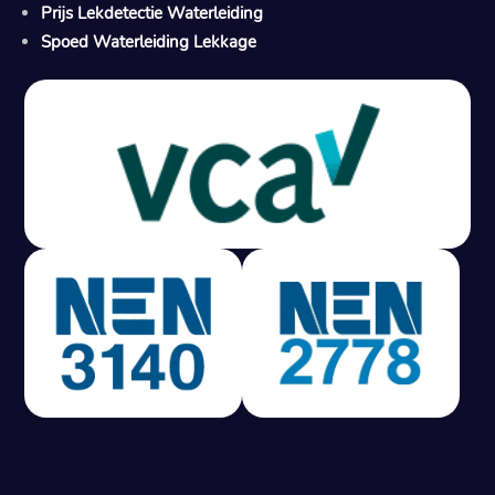
Prijs Lekdetectie Waterleiding
Spoed Waterleiding Lekkage
Gratis offerte in 24 uur
M
100% risicovrij
Geen lekkage? Geen betaling.
Vast tarief van € 395,- exc btw.
Rapport binnen 3 werkdagen.
100% RIsicovrij.
Vaak vergoed door verzekeraar.
NEN 3140 gecertificeerd.
Vaste prijs, geen verassingen.
99% Slagingspercentage.