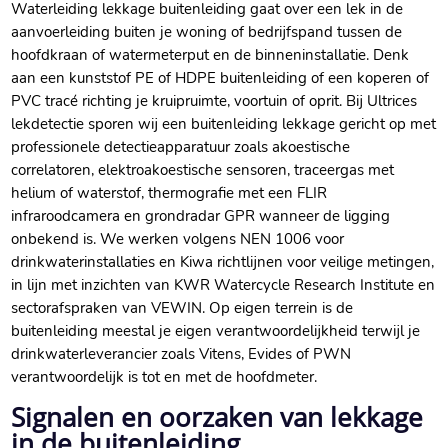
Waterleiding lekkage buitenleiding gaat over een lek in de
aanvoerleiding buiten je woning of bedrijfspand tussen de
hoofdkraan of watermeterput en de binneninstallatie. Denk
aan een kunststof PE of HDPE buitenleiding of een koperen of
PVC tracé richting je kruipruimte, voortuin of oprit. Bij Ultrices
lekdetectie sporen wij een buitenleiding lekkage gericht op met
professionele detectieapparatuur zoals akoestische
correlatoren, elektroakoestische sensoren, traceergas met
helium of waterstof, thermografie met een FLIR
infraroodcamera en grondradar GPR wanneer de ligging
onbekend is. We werken volgens NEN 1006 voor
drinkwaterinstallaties en Kiwa richtlijnen voor veilige metingen,
in lijn met inzichten van KWR Watercycle Research Institute en
sectorafspraken van VEWIN. Op eigen terrein is de
buitenleiding meestal je eigen verantwoordelijkheid terwijl je
drinkwaterleverancier zoals Vitens, Evides of PWN
verantwoordelijk is tot en met de hoofdmeter.
Signalen en oorzaken van lekkage
in de buitenleiding