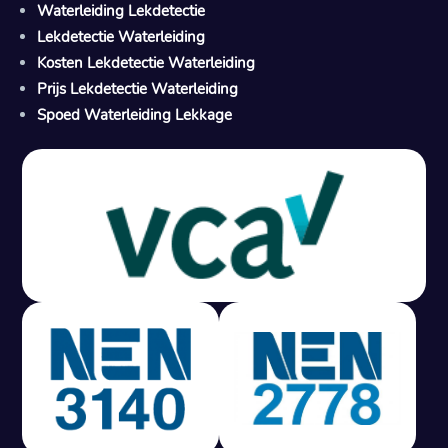
Waterleiding Lekdetectie
Lekdetectie Waterleiding
Kosten Lekdetectie Waterleiding
Prijs Lekdetectie Waterleiding
Spoed Waterleiding Lekkage
Gratis offerte in 24 uur
M
100% risicovrij
Geen lekkage? Geen betaling.
Vast tarief van € 395,- exc btw.
Rapport binnen 3 werkdagen.
100% RIsicovrij.
Vaak vergoed door verzekeraar.