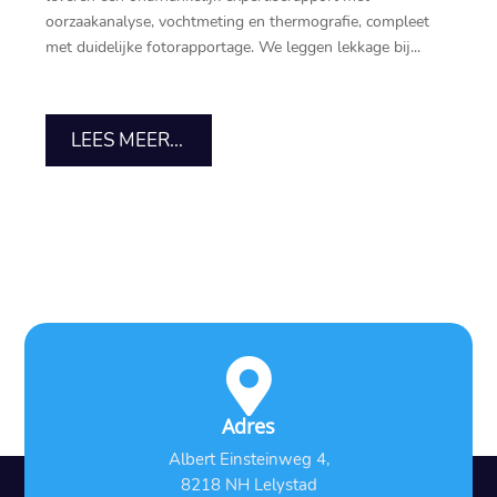
oorzaakanalyse, vochtmeting en thermografie, compleet
met duidelijke fotorapportage. We leggen lekkage bij...
LEES MEER...

Adres
Albert Einsteinweg 4,
8218 NH Lelystad