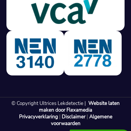
Gratis offerte in 24 uur
M
100% risicovrij
Geen lekkage? Geen betaling.
Vast tarief van € 395,- exc btw.
Rapport binnen 3 werkdagen.
100% RIsicovrij.
Vaak vergoed door verzekeraar.
NEN 3140 gecertificeerd.
Vaste prijs, geen verassingen.
99% Slagingspercentage.
© Copyright Ultrices Lekdetectie |
Website laten
Gratis offerte in 24 uur
maken door Flexamedia
Privacyverklaring
|
Disclaimer
|
Algemene
Bel: 085 080 55 42
voorwaarden