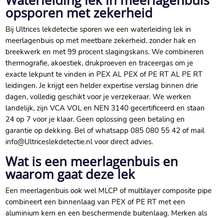
Waterleiding lek in meerlagenbuis
opsporen met zekerheid
Bij Ultrices lekdetectie sporen we een waterleiding lek in
meerlagenbuis op met meetbare zekerheid, zonder hak en
breekwerk en met 99 procent slagingskans.​ We combineren
thermografie, akoestiek, drukproeven en traceergas om je
exacte lekpunt te vinden in PEX AL PEX of PE RT AL PE RT
leidingen.​ Je krijgt een helder expertise verslag binnen drie
dagen, volledig geschikt voor je verzekeraar.​ We werken
landelijk, zijn VCA VOL en NEN 3140 gecertificeerd en staan
24 op 7 voor je klaar.​ Geen oplossing geen betaling en
garantie op dekking.​ Bel of whatsapp 085 080 55 42 of mail
info@Ultriceslekdetectie.​nl voor direct advies.​
Wat is een meerlagenbuis en
waarom gaat deze lek
Een meerlagenbuis ook wel MLCP of multilayer composite pipe
combineert een binnenlaag van PEX of PE RT met een
aluminium kern en een beschermende buitenlaag.​ Merken als