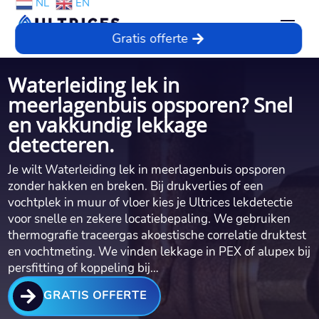
NL
EN
Gratis offerte
Waterleiding lek in
meerlagenbuis opsporen? Snel
en vakkundig lekkage
detecteren.
Je wilt Waterleiding lek in meerlagenbuis opsporen
zonder hakken en breken.​ Bij drukverlies of een
vochtplek in muur of vloer kies je Ultrices lekdetectie
voor snelle en zekere locatiebepaling.​ We gebruiken
thermografie traceergas akoestische correlatie druktest
en vochtmeting.​ We vinden lekkage in PEX of alupex bij
persfitting of koppeling bij…

GRATIS OFFERTE