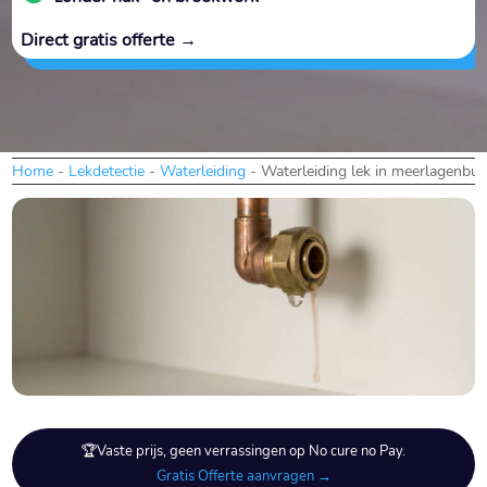
Direct gratis offerte →
Home
-
Lekdetectie
-
Waterleiding
-
Waterleiding lek in meerlagenbu
🏆Vaste prijs, geen verrassingen op No cure no Pay.
Gratis Offerte aanvragen →