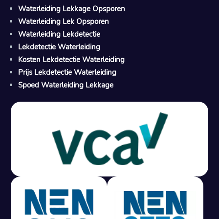
Waterleiding Lekkage Opsporen
Waterleiding Lek Opsporen
Waterleiding Lekdetectie
Lekdetectie Waterleiding
Kosten Lekdetectie Waterleiding
Prijs Lekdetectie Waterleiding
Spoed Waterleiding Lekkage
Gratis offerte in 24 uur
M
100% risicovrij
Geen lekkage? Geen betaling.
Vast tarief van € 395,- exc btw.
Rapport binnen 3 werkdagen.