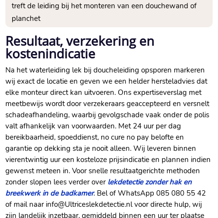
treft de leiding bij het monteren van een douchewand of
planchet
Resultaat, verzekering en
kostenindicatie
Na het waterleiding lek bij doucheleiding opsporen markeren
wij exact de locatie en geven we een helder hersteladvies dat
elke monteur direct kan uitvoeren.​ Ons expertiseverslag met
meetbewijs wordt door verzekeraars geaccepteerd en versnelt
schadeafhandeling, waarbij gevolgschade vaak onder de polis
valt afhankelijk van voorwaarden.​ Met 24 uur per dag
bereikbaarheid, spoeddienst, no cure no pay belofte en
garantie op dekking sta je nooit alleen.​ Wij leveren binnen
vierentwintig uur een kosteloze prijsindicatie en plannen indien
gewenst meteen in.​ Voor snelle resultaatgerichte methoden
zonder slopen lees verder over
lekdetectie zonder hak en
breekwerk in de badkamer
.​ Bel of WhatsApp 085 080 55 42
of mail naar info@Ultriceslekdetectie.​nl voor directe hulp, wij
zijn landelijk inzetbaar, gemiddeld binnen een uur ter plaatse