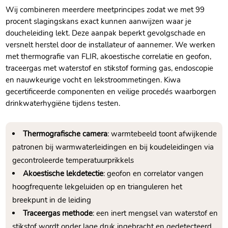
Wij combineren meerdere meetprincipes zodat we met 99
procent slagingskans exact kunnen aanwijzen waar je
doucheleiding lekt.​ Deze aanpak beperkt gevolgschade en
versnelt herstel door de installateur of aannemer.​ We werken
met thermografie van FLIR, akoestische correlatie en geofon,
traceergas met waterstof en stikstof forming gas, endoscopie
en nauwkeurige vocht en lekstroommetingen.​ Kiwa
gecertificeerde componenten en veilige procedés waarborgen
drinkwaterhygiëne tijdens testen.​
Thermografische camera
: warmtebeeld toont afwijkende
patronen bij warmwaterleidingen en bij koudeleidingen via
gecontroleerde temperatuurprikkels
Akoestische lekdetectie
: geofon en correlator vangen
hoogfrequente lekgeluiden op en trianguleren het
breekpunt in de leiding
Traceergas methode
: een inert mengsel van waterstof en
stikstof wordt onder lage druk ingebracht en gedetecteerd