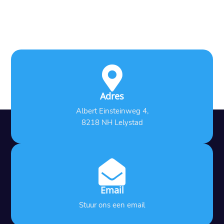

Adres
Albert Einsteinweg 4,
8218 NH Lelystad

Email
Stuur ons een email