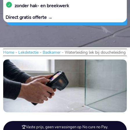
zonder hak- en breekwerk
Direct gratis offerte →
Home
-
Lekdetectie
-
Badkamer
-
Waterleiding lek bij doucheleiding 
🏆Vaste prijs, geen verrassingen op No cure no Pay.