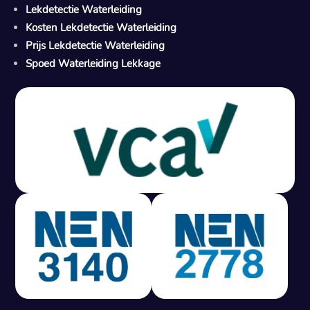
Lekdetectie Waterleiding
Kosten Lekdetectie Waterleiding
Prijs Lekdetectie Waterleiding
Spoed Waterleiding Lekkage
Gratis offerte in 24 uur
M
100% risicovrij
Geen lekkage? Geen betaling.
Vast tarief van € 395,- exc btw.
Rapport binnen 3 werkdagen.
100% RIsicovrij.
Vaak vergoed door verzekeraar.
NEN 3140 gecertificeerd.