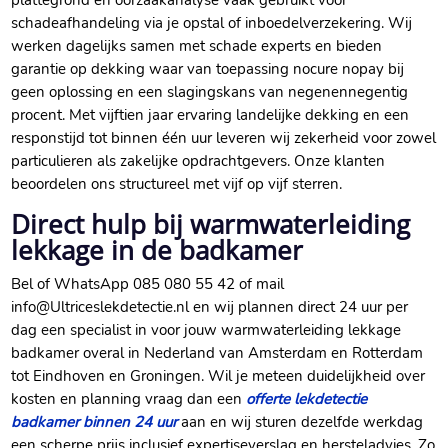
schadeafhandeling via je opstal of inboedelverzekering.​ Wij
werken dagelijks samen met schade experts en bieden
garantie op dekking waar van toepassing nocure nopay bij
geen oplossing en een slagingskans van negenennegentig
procent.​ Met vijftien jaar ervaring landelijke dekking en een
responstijd tot binnen één uur leveren wij zekerheid voor zowel
particulieren als zakelijke opdrachtgevers.​ Onze klanten
beoordelen ons structureel met vijf op vijf sterren.​
Direct hulp bij warmwaterleiding
lekkage in de badkamer
Bel of WhatsApp 085 080 55 42 of mail
info@Ultriceslekdetectie.​nl en wij plannen direct 24 uur per
dag een specialist in voor jouw warmwaterleiding lekkage
badkamer overal in Nederland van Amsterdam en Rotterdam
tot Eindhoven en Groningen.​ Wil je meteen duidelijkheid over
kosten en planning vraag dan een
offerte lekdetectie
badkamer binnen 24 uur
aan en wij sturen dezelfde werkdag
een scherpe prijs inclusief expertiseverslag en hersteladvies.​ Zo