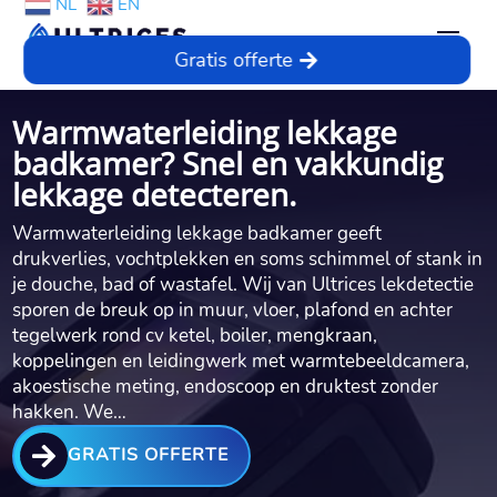
NL
EN
Gratis offerte
Warmwaterleiding lekkage
badkamer? Snel en vakkundig
lekkage detecteren.
Warmwaterleiding lekkage badkamer geeft
drukverlies, vochtplekken en soms schimmel of stank in
je douche, bad of wastafel.​ Wij van Ultrices lekdetectie
sporen de breuk op in muur, vloer, plafond en achter
tegelwerk rond cv ketel, boiler, mengkraan,
koppelingen en leidingwerk met warmtebeeldcamera,
akoestische meting, endoscoop en druktest zonder
hakken.​ We…

GRATIS OFFERTE