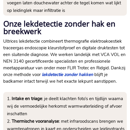
voegen laten douchewater achter de tegel komen wat lijkt
op leidinglek maar infiltratie is
Onze lekdetectie zonder hak en
breekwerk
Ultrices lekdetectie combineert thermografie elektroakoestiek
traceergas endoscopie kleurstofproef en digitale druktesten tot
een sluitende diagnose.​ We werken landelijk met VCA VOL en
NEN 3140 gecertificeerde specialisten en professionele
meetapparatuur van onder meer FLIR Trotec en Ridgid.​ Dankzij
onze methode voor
lekdetectie zonder hakken
blijft je
badkamer intact terwijl we het exacte lekpunt aanstippen.​
Intake en triage
: je deelt klachten foto’s en tijdlijn waarna
wij de vermoedelijke herkomst warmwaterleiding of afvoer
inschatten
Thermische vooranalyse
: met infraroodscans brengen we
warmtepatronen in kaart en onderscheiden we leidingtracés