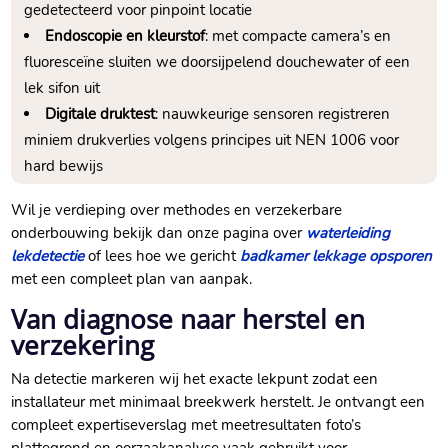
gedetecteerd voor pinpoint locatie
Endoscopie en kleurstof
: met compacte camera’s en
fluoresceïne sluiten we doorsijpelend douchewater of een
lek sifon uit
Digitale druktest
: nauwkeurige sensoren registreren
miniem drukverlies volgens principes uit NEN 1006 voor
hard bewijs
Wil je verdieping over methodes en verzekerbare
onderbouwing bekijk dan onze pagina over
waterleiding
lekdetectie
of lees hoe we gericht
badkamer lekkage opsporen
met een compleet plan van aanpak.​
Van diagnose naar herstel en
verzekering
Na detectie markeren wij het exacte lekpunt zodat een
installateur met minimaal breekwerk herstelt.​ Je ontvangt een
compleet expertiseverslag met meetresultaten foto’s
plattegrond en oorzaakanalyse vaak gebruikt voor