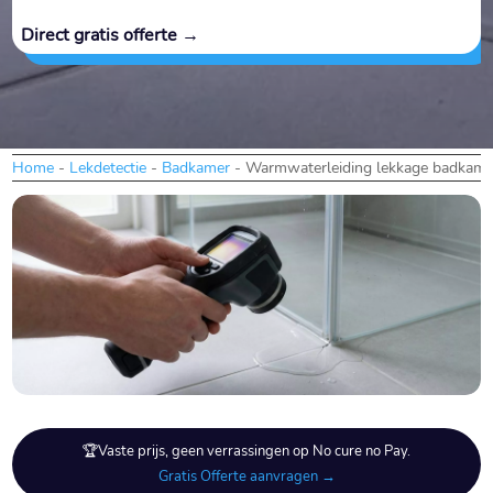
Direct gratis offerte →
Home
-
Lekdetectie
-
Badkamer
-
Warmwaterleiding lekkage badkame
🏆Vaste prijs, geen verrassingen op No cure no Pay.
Gratis Offerte aanvragen →