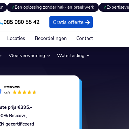
n oplossing zonder hak- en breekwerk
Expertiseverslag ont
085 080 55 42
Gratis offerte

Locaties
Beoordelingen
Contact
Vloerverwarming
Waterleiding
ste prijs €395,-
0% Risicovrij
N gecertificeerd