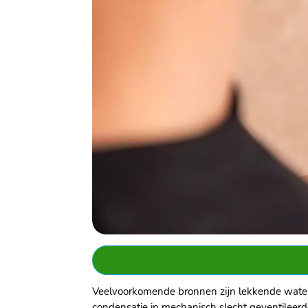
Veelvoorkomende bronnen zijn lekkende waterle
condensatie in mechanisch slecht geventileerde