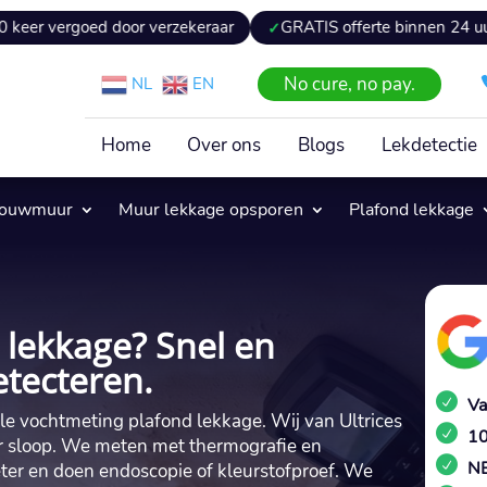
goed door verzekeraar
GRATIS offerte binnen 24 uur
Ee
No cure, no pay.
NL
EN
Home
Over ons
Blogs
Lekdetectie
pouwmuur
Muur lekkage opsporen
Plafond lekkage
 lekkage? Snel en
etecteren.
Va
lle vochtmeting plafond lekkage.​ Wij van Ultrices
10
r sloop.​ We meten met thermografie en
NE
er en doen endoscopie of kleurstofproef.​ We