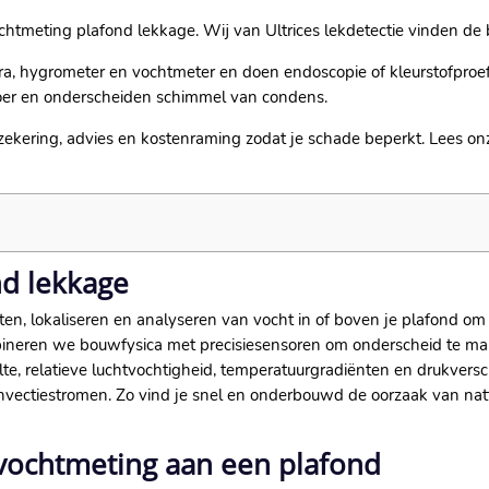
ochtmeting plafond lekkage.​ Wij van Ultrices lekdetectie vinden de 
, hygrometer en vochtmeter en doen endoscopie of kleurstofproef.
er en onderscheiden schimmel van condens.​
erzekering, advies en kostenraming zodat je schade beperkt.​ Lees o
nd lekkage
en, lokaliseren en analyseren van vocht in of boven je plafond om
ombineren we bouwfysica met precisiesensoren om onderscheid te m
e, relatieve luchtvochtigheid, temperatuurgradiënten en drukversc
nvectiestromen.​ Zo vind je snel en onderbouwd de oorzaak van na
vochtmeting aan een plafond