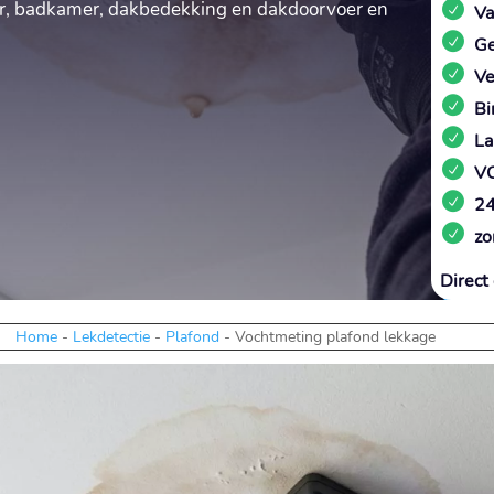
oer, badkamer, dakbedekking en dakdoorvoer en
Va
Ge
Ve
Bi
La
VC
24
zo
Direct 
Home
-
Lekdetectie
-
Plafond
-
Vochtmeting plafond lekkage