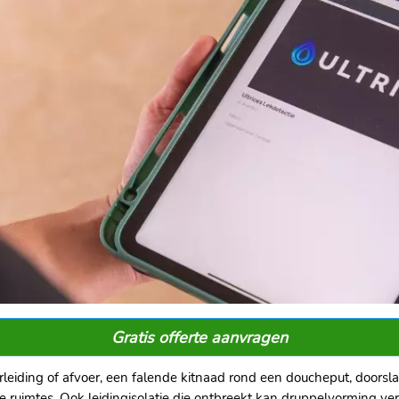
Gratis offerte aanvragen
iding of afvoer, een falende kitnaad rond een doucheput, doorsla
 ruimtes.​ Ook leidingisolatie die ontbreekt kan druppelvorming ver