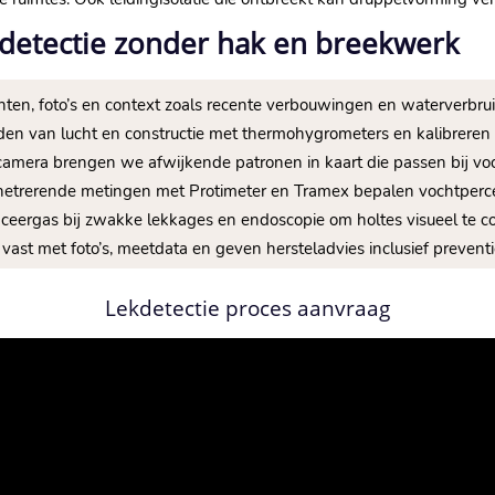
detectie zonder hak en breekwerk
ten, foto’s en context zoals recente verbouwingen en waterverbruik
en van lucht en constructie met thermohygrometers en kalibreren 
amera brengen we afwijkende patronen in kaart die passen bij voc
enetrerende metingen met Protimeter en Tramex bepalen vochtperce
traceergas bij zwakke lekkages en endoscopie om holtes visueel te co
vast met foto’s, meetdata en geven hersteladvies inclusief prevent
Lekdetectie proces aanvraag