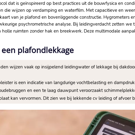
l dat is geïnspireerd op best practices uit de bouwfysica en condi
n die wijzen op verdamping en waterfilm.​ Met capacitieve en w
art van je plafond en bovenliggende constructie.​ Hygrometers en 
keurige psychrometrische analyse.​ Bij leidingverdacht zetten we
t in holle ruimten zonder hak en breekwerk.​ Deze multimodale aanp
 een plafondlekkage
nden wijzen vaak op insijpelend leidingwater of lekkage bij dakdoor
pleister is een indicatie van langdurige vochtbelasting en dampdru
oudebruggen en een te laag dauwpunt veroorzaakt schimmelplekke
laat kan vervormen.​ Dit zien we bij lekkende cv leiding of afvoer b