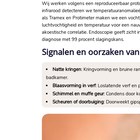
Wij werken volgens een reproduceerbaar protoco
infrarood detecteren we temperatuuranomalieë
als Tramex en Protimeter maken we een vochtka
luchtvochtigheid en temperatuur voor een nauw
akoestische correlatie.​ Endoscopie geeft zich
diagnose met 99 procent slagingskans.​
Signalen en oorzaken van
Natte kringen
: Kringvorming en bruine ra
badkamer.​
Blaasvorming in verf
: Loslatende verf en 
Schimmel en muffe geur
: Condens door k
Scheuren of doorbuiging
: Doorweekt gipsp