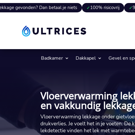
nden? Dan betaal je niets
100% risicovrij
9 van 10 kee
Badkamer
Dakkapel
Gevel en s
Vloerverwarming lekk
en vakkundig lekkage
Vloerverwarming lekkage onder gietvloer
drukverlies.​ Je voelt het in je voeten.​ D
lekdetectie vinden het lek met warmtebee