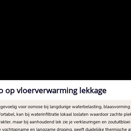
ico op vloerverwarming lekkage
r gevoelig voor osmose bij langdurige waterbelasting, blaasvorming
fortabel, kan bij waterinfiltratie lokaal loslaten waardoor zachte p
kter, maar bij aanhoudend lek zie je verkleuringen en zoutuitbloei do
le vochtopname en langzame droging, geeft duidelijke thermische afw