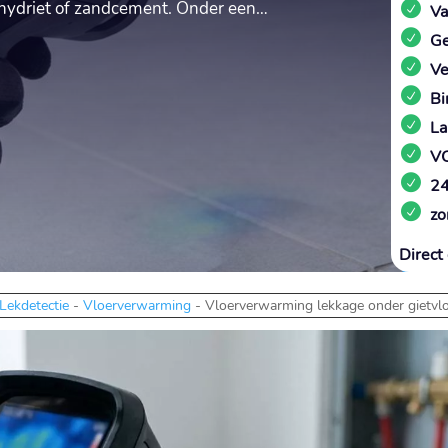
anhydriet of zandcement.​ Onder een…
Va
Ge
Ve
Bi
La
VC
24
zo
Direct 
Lekdetectie
-
Vloerverwarming
-
Vloerverwarming lekkage onder gietvl