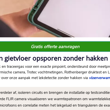
Gratis offerte aanvragen
n gietvloer opsporen zonder hakken
k en traceergas voor een exacte pinpoint, ondersteund door meetp
rmische camera, Trotec vochtmetingen, Rothenberger druktest en Lei
er over onze aanpak met lekdetectie zonder hakken via
vloerverwarm
erdeler af, isoleren circuits en brengen de installatie op testcondities
erde FLIR camera visualiseren we warmtepatronen om warmtelekke
microfoons en correlatie meten het lekgeluid en trianguleren de exac