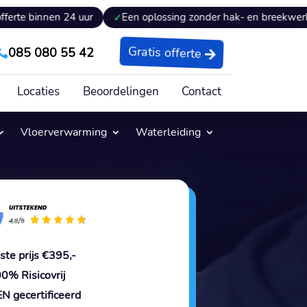
n 24 uur
Een oplossing zonder hak- en breekwerk
Expe
085 080 55 42
Gratis offerte

Locaties
Beoordelingen
Contact
Vloerverwarming
Waterleiding
ste prijs €395,-
0% Risicovrij
N gecertificeerd