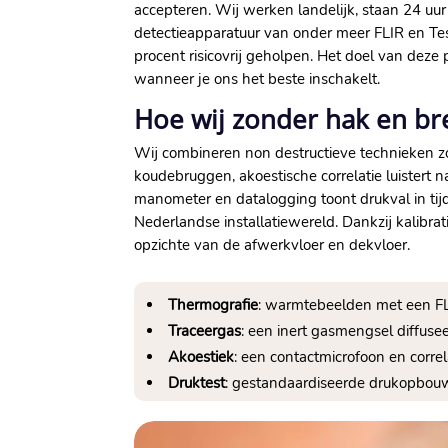
accepteren.​ Wij werken landelijk, staan 24 uur
detectieapparatuur van onder meer FLIR en T
procent risicovrij geholpen.​ Het doel van dez
wanneer je ons het beste inschakelt.​
Hoe wij zonder hak en b
Wij combineren non destructieve technieken zoda
koudebruggen, akoestische correlatie luistert 
manometer en datalogging toont drukval in tij
Nederlandse installatiewereld.​ Dankzij kalibra
opzichte van de afwerkvloer en dekvloer.​
Thermografie
: warmtebeelden met een FLI
Traceergas
: een inert gasmengsel diffus
Akoestiek
: een contactmicrofoon en correl
Druktest
: gestandaardiseerde drukopbouw 