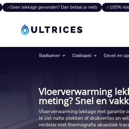
ekkage gevonden? Dan betaal je niets
100% risicovrij
9
Badkamer
Dakkapel
Gevel en s
Vloerverwarming lek
meting? Snel en vakk
Vloerverwarming lekkage met garantie op 
Je ziet natte plekken of drukverlies en wil
verdeler met thermografie akoestiek trac