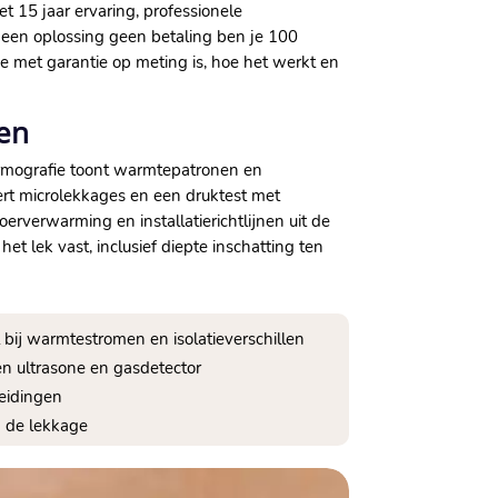
t 15 jaar ervaring, professionele
een oplossing geen betaling ben je 100
ge met garantie op meting is, hoe het werkt en
zen
thermografie toont warmtepatronen en
eert microlekkages en een druktest met
rverwarming en installatierichtlijnen uit de
et lek vast, inclusief diepte inschatting ten
bij warmtestromen en isolatieverschillen
en ultrasone en gasdetector
leidingen
n de lekkage