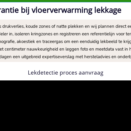
ntie bij vloerverwarming lekkage
 drukverlies, koude zones of natte plekken en wij plannen direct e
deler in, isoleren kringzones en registreren een referentielijn voor 
ografie, akoestiek en traceergas om een eenduidig lekbeeld te krij
et centimeter nauwkeurigheid en leggen foto en meetdata vast in h
 dagen een uitgebreid expertiseverslag met hersteladvies en onde
Lekdetectie proces aanvraag