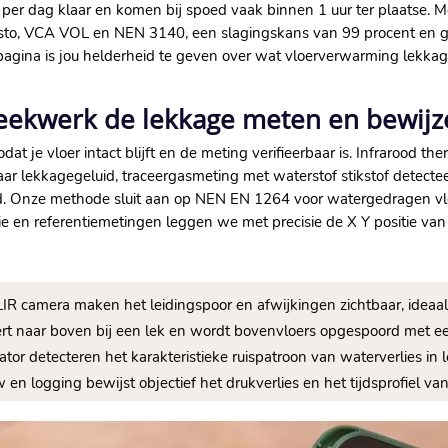
 per dag klaar en komen bij spoed vaak binnen 1 uur ter plaatse.​ Me
esto, VCA VOL en NEN 3140, een slagingskans van 99 procent en g
e pagina is jou helderheid te geven over wat vloerverwarming lekka
reekwerk de lekkage meten en bewij
t je vloer intact blijft en de meting verifieerbaar is.​ Infrarood 
naar lekkagegeluid, traceergasmeting met waterstof stikstof detect
d.​ Onze methode sluit aan op NEN EN 1264 voor watergedragen vloe
tie en referentiemetingen leggen we met precisie de X Y positie van h
R camera maken het leidingspoor en afwijkingen zichtbaar, ideaal 
eert naar boven bij een lek en wordt bovenvloers opgespoord met e
ator detecteren het karakteristieke ruispatroon van waterverlies in 
en logging bewijst objectief het drukverlies en het tijdsprofiel va