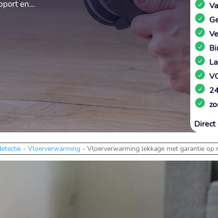
apport en…
Va
Ge
Ve
Bi
La
VC
24
zo
Direct 
etectie
-
Vloerverwarming
-
Vloerverwarming lekkage met garantie op 