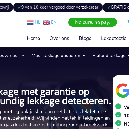
 van 10 keer vergoed door verzekeraar
GRATIS offerte binne
No cure, no pay.
NL
EN
Home
Over ons
Blogs
Lekdetectie
pouwmuur
Muur lekkage opsporen
Plafond lekkage
kage met garantie op
undig lekkage detecteren.
Va
meting pak je slim aan met Ultrices lekdetectie.​
10
t snel zekerheid.​ Wij vinden het lek in leidingen en
NE
er gas druktest en vochtmeting zonder breekwerk.​