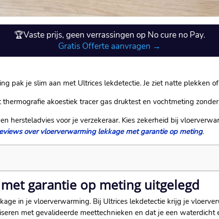
🏆Vaste prijs, geen verrassingen op No cure no Pay.
Gratis Offerte aanvragen →
pak je slim aan met Ultrices lekdetectie.​ Je ziet natte plekken of 
t thermografie akoestiek tracer gas druktest en vochtmeting zonder
t en hersteladvies voor je verzekeraar.​ Kies zekerheid bij vloerve
 reviews over vloerverwarming lekkage met garantie op meting
.​
met garantie op meting uitgelegd
kkage in je vloerverwarming.​ Bij Ultrices lekdetectie krijg je vloer
iseren met gevalideerde meettechnieken en dat je een waterdicht 