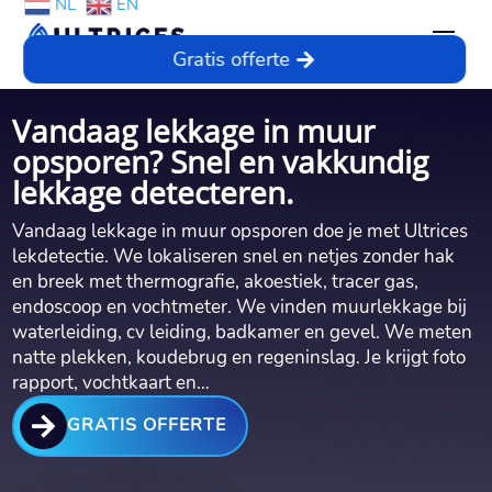
NL
EN
Gratis offerte
Vandaag lekkage in muur
opsporen? Snel en vakkundig
lekkage detecteren.
Vandaag lekkage in muur opsporen doe je met Ultrices
lekdetectie.​ We lokaliseren snel en netjes zonder hak
en breek met thermografie, akoestiek, tracer gas,
endoscoop en vochtmeter.​ We vinden muurlekkage bij
waterleiding, cv leiding, badkamer en gevel.​ We meten
natte plekken, koudebrug en regeninslag.​ Je krijgt foto
rapport, vochtkaart en…

GRATIS OFFERTE