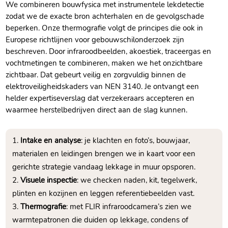
We combineren bouwfysica met instrumentele lekdetectie
zodat we de exacte bron achterhalen en de gevolgschade
beperken.​ Onze thermografie volgt de principes die ook in
Europese richtlijnen voor gebouwschilonderzoek zijn
beschreven.​ Door infraroodbeelden, akoestiek, traceergas en
vochtmetingen te combineren, maken we het onzichtbare
zichtbaar.​ Dat gebeurt veilig en zorgvuldig binnen de
elektroveiligheidskaders van NEN 3140.​ Je ontvangt een
helder expertiseverslag dat verzekeraars accepteren en
waarmee herstelbedrijven direct aan de slag kunnen.​
Intake en analyse
: je klachten en foto’s, bouwjaar,
materialen en leidingen brengen we in kaart voor een
gerichte strategie vandaag lekkage in muur opsporen.​
Visuele inspectie
: we checken naden, kit, tegelwerk,
plinten en kozijnen en leggen referentiebeelden vast.​
Thermografie
: met FLIR infraroodcamera’s zien we
warmtepatronen die duiden op lekkage, condens of