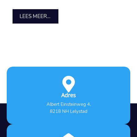
LEES MEER...

Adres
Albert Einsteinweg 4,
8218 NH Lelystad