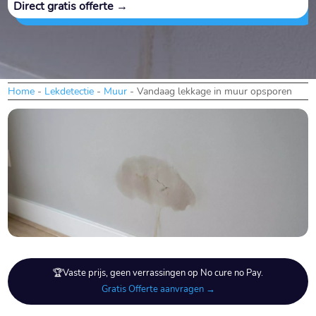
Direct gratis offerte →
Home
-
Lekdetectie
-
Muur
-
Vandaag lekkage in muur opsporen
🏆Vaste prijs, geen verrassingen op No cure no Pay.
Gratis Offerte aanvragen →