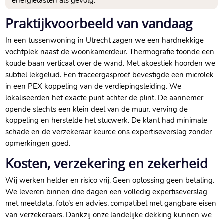
energielasten als gevolg.​
Praktijkvoorbeeld van vandaag
In een tussenwoning in Utrecht zagen we een hardnekkige
vochtplek naast de woonkamerdeur.​ Thermografie toonde een
koude baan verticaal over de wand.​ Met akoestiek hoorden we
subtiel lekgeluid.​ Een traceergasproef bevestigde een microlek
in een PEX koppeling van de verdiepingsleiding.​ We
lokaliseerden het exacte punt achter de plint.​ De aannemer
opende slechts een klein deel van de muur, verving de
koppeling en herstelde het stucwerk.​ De klant had minimale
schade en de verzekeraar keurde ons expertiseverslag zonder
opmerkingen goed.​
Kosten, verzekering en zekerheid
Wij werken helder en risico vrij.​ Geen oplossing geen betaling.​
We leveren binnen drie dagen een volledig expertiseverslag
met meetdata, foto’s en advies, compatibel met gangbare eisen
van verzekeraars.​ Dankzij onze landelijke dekking kunnen we