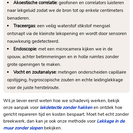
Akoestische correlatie
: geofonen en correlators luisteren
naar lekgeluid zodat we de bron tot op enkele centimeters
benaderen.​
Traceergas
: een veilig waterstof stikstof mengsel
ontsnapt via de kleinste lekopening en wordt door sensoren
nauwkeurig gedetecteerd.​
Endoscopie
: met een microcamera kijken we in de
spouw, achter betimmeringen en in holle ruimtes zonder
grote openingen te maken.​
Vocht en zoutanalyse
: metingen onderscheiden capillaire
opstijging, hygroscopische zouten en echte leidinglekkage
voor de juiste herstelroute.​
Wil je liever eerst weten hoe we schadevrij werken, bekijk
onze aanpak voor
lekdetectie zonder hakken
en ontdek hoe
gericht repareren tijd en kosten bespaart.​ Moet het echt zonder
breekwerk, dan kan je ook onze methode voor
Lekkage in de
muur zonder slopen
bekijken.​