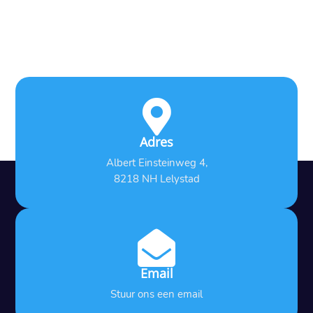

Adres
Albert Einsteinweg 4,
8218 NH Lelystad

Email
Stuur ons een email