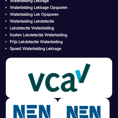
Waterleiding Lekkage
Waterleiding Lekkage Opsporen
Waterleiding Lek Opsporen
Waterleiding Lekdetectie
Lekdetectie Waterleiding
Kosten Lekdetectie Waterleiding
Prijs Lekdetectie Waterleiding
Spoed Waterleiding Lekkage
Gratis offerte in 24 uur
M
100% risicovrij
Geen lekkage? Geen betaling.
Vast tarief van € 395,- exc btw.