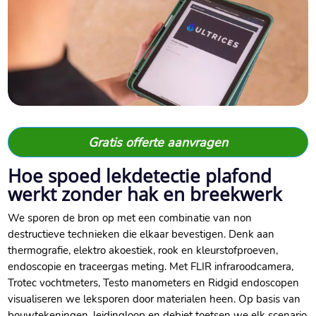
Gratis offerte aanvragen
Hoe spoed lekdetectie plafond
werkt zonder hak en breekwerk
We sporen de bron op met een combinatie van non
destructieve technieken die elkaar bevestigen.​ Denk aan
thermografie, elektro akoestiek, rook en kleurstofproeven,
endoscopie en traceergas meting.​ Met FLIR infraroodcamera,
Trotec vochtmeters, Testo manometers en Ridgid endoscopen
visualiseren we leksporen door materialen heen.​ Op basis van
bouwtekeningen, leidingloop en debiet toetsen we elk scenario