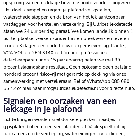
opsporing van een lekkage boven je hoofd zonder sloopwerk.​
Het doel is simpel en urgent je plafond veiligstellen,
waterschade stoppen en de bron van het lek aantoonbaar
vastleggen voor herstel en verzekering.​ Bij Ultrices lekdetectie
staan we 24 uur per dag paraat.​ We komen landelijk binnen 1
uur ter plaatse, werken zonder hak en breekwerk en leveren
binnen 3 dagen een onderbouwd expertiseverslag.​ Dankzij
VCA VOL en NEN 3140 certificering, professionele
detectieapparatuur en 15 jaar ervaring halen we met 99
procent slagingskans resultaat.​ Geen oplossing geen betaling,
honderd procent risicovrij met garantie op dekking via onze
samenwerking met verzekeraars.​ Bel of WhatsApp 085 080
55 42 of mail naar info@Ultriceslekdetectie.​nl voor directe hulp.​
Signalen en oorzaken van een
lekkage in je plafond
Lichte kringen worden snel donkere plekken, naadjes in
gipsplaten bollen op en verf bladdert af.​ Vaak speelt dit bij
badkamers op de verdieping, waterleidingen, cv leidingen,