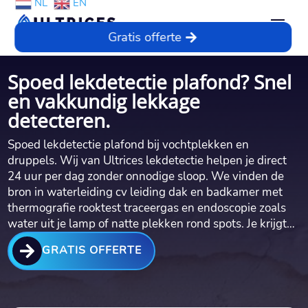
NL
EN
Gratis offerte
Spoed lekdetectie plafond? Snel
en vakkundig lekkage
detecteren.
Spoed lekdetectie plafond bij vochtplekken en
druppels.​ Wij van Ultrices lekdetectie helpen je direct
24 uur per dag zonder onnodige sloop.​ We vinden de
bron in waterleiding cv leiding dak en badkamer met
thermografie rooktest traceergas en endoscopie zoals
water uit je lamp of natte plekken rond spots.​ Je krijgt…

GRATIS OFFERTE