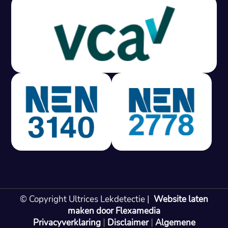
Gratis offerte in 24 uur
M
100% risicovrij
Geen lekkage? Geen betaling.
Vast tarief van € 395,- exc btw.
Rapport binnen 3 werkdagen.
100% RIsicovrij.
Vaak vergoed door verzekeraar.
NEN 3140 gecertificeerd.
Vaste prijs, geen verassingen.
99% Slagingspercentage.
© Copyright Ultrices Lekdetectie |
Website laten
Gratis offerte in 24 uur
maken door Flexamedia
Privacyverklaring
|
Disclaimer
|
Algemene