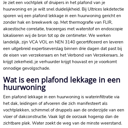
Je ziet een vochtplek of druipers in het plafond van je
huurwoning en je wilt snel duidelijkheid.​ Bij Ultrices lekdetectie
sporen wij een plafond lekkage in een huurwoning gericht en
zonder hak en breekwerk op.​ Met thermografie van FLIR,
akoestische correlatie, traceergas met waterstof en endoscopie
lokaliseren wij de bron tot op de centimeter.​ We werken
landelijk, zijn VCA VOL en NEN 3140 gecertificeerd en leveren
een uitgebreid expertiseverslag binnen drie dagen dat past bij
de eisen van verzekeraars en het Verbond van Verzekeraars.​ Je
krijgt zekerheid, je verhuurder krijgt houvast en je voorkomt
onnodige gevolgschade.​
Wat is een plafond lekkage in een
huurwoning
Een plafond lekkage in een huurwoning is waterinfiltratie via
het dak, leidingen of afvoeren die zich manifesteert als
vochtplekken, schimmel of druppels aan de onderzijde van een
vloer of dakconstructie.​ Vaak ligt de oorzaak hogerop dan de
zichtbare plek.​ Water zoekt de weg van de minste weerstand.​