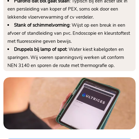
Plafond dat bol gaat staan
: Typisch bij een actief lek in
een persleiding van koper of PEX, soms ook door een
lekkende vloerverwarming of cv verdeler.​
Stank of schimmelvorming
: Wijst op een breuk in een
afvoer of standleiding van pvc.​ Endoscopie en kleurstoftest
met fluoresceïne geven bewijs.​
Druppels bij lamp of spot
: Water kiest kabelgoten en
sparingen.​ Wij voeren spanningsvrij werken uit conform
NEN 3140 en sporen de route met thermografie op.​