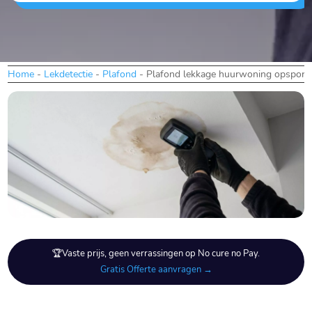
Home
-
Lekdetectie
-
Plafond
-
Plafond lekkage huurwoning opspore
🏆Vaste prijs, geen verrassingen op No cure no Pay.
Gratis Offerte aanvragen →