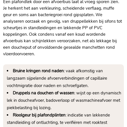
Een plafondlek door een afvoerbuis laat al vroeg sporen zien.​
Je herkent het aan verkleuring, scheidende verflaag, muffe
geur en soms aan bacteriegroei rond gipsplaten.​ We
analyseren oorzaak en gevolg, van druppellekken bij sifons tot
scheurtjes in standleidingen en lekkende PP of PVC
koppelingen.​ Ook condens vanaf een koud wordende
afvoerbuis kan schijnlekken veroorzaken, net als lekkage bij
een doucheput of onvoldoende gesealde manchetten rond
vloerdoorvoeren.​
Bruine kringen rond naden
: vaak afkomstig van
langzaam sijpelende afvoerverbindingen of capillaire
vochtmigratie door naden en schroefgaten.​
Druppels na douchen of wassen
: wijst op een dynamisch
lek in doucheafvoer, badoverloop of wasmachineafvoer met
piekbelasting bij lozing.​
Rioolgeur bij plafondplinten
: indicatie van lekkende
standleiding of ontluchting, te verifiëren met rooktest