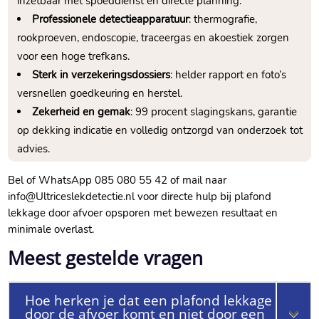
inzetbaar met spoeddienst en directe planning.​
Professionele detectieapparatuur
: thermografie,
rookproeven, endoscopie, traceergas en akoestiek zorgen
voor een hoge trefkans.​
Sterk in verzekeringsdossiers
: helder rapport en foto’s
versnellen goedkeuring en herstel.​
Zekerheid en gemak
: 99 procent slagingskans, garantie
op dekking indicatie en volledig ontzorgd van onderzoek tot
advies.​
Bel of WhatsApp 085 080 55 42 of mail naar
info@Ultriceslekdetectie.​nl voor directe hulp bij plafond
lekkage door afvoer opsporen met bewezen resultaat en
minimale overlast.​
Meest gestelde vragen
Hoe herken je dat een plafond lekkage
door de afvoer komt en niet door een