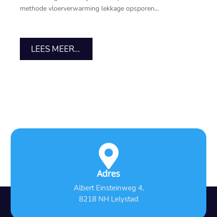
methode vloerverwarming lekkage opsporen...
LEES MEER...

Adres
Albert Einsteinweg 4,
8218 NH Lelystad