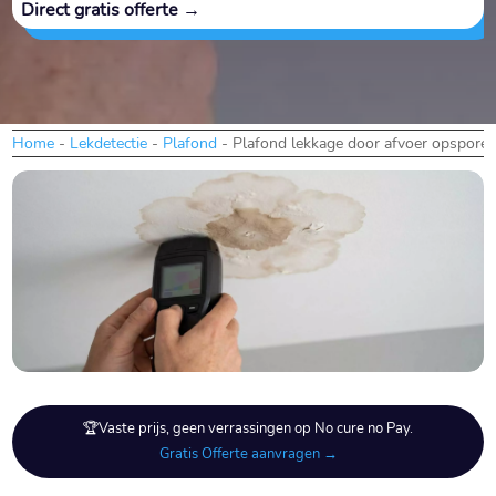
Direct gratis offerte →
Home
-
Lekdetectie
-
Plafond
-
Plafond lekkage door afvoer opspore
🏆Vaste prijs, geen verrassingen op No cure no Pay.
Gratis Offerte aanvragen →