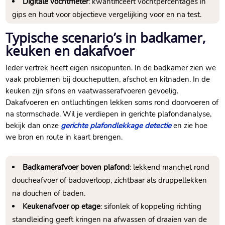
Digitale vochtmeter
: kwantificeert vochtpercentages in
gips en hout voor objectieve vergelijking voor en na test.​
Typische scenario’s in badkamer,
keuken en dakafvoer
Ieder vertrek heeft eigen risicopunten.​ In de badkamer zien we
vaak problemen bij doucheputten, afschot en kitnaden.​ In de
keuken zijn sifons en vaatwasserafvoeren gevoelig.​
Dakafvoeren en ontluchtingen lekken soms rond doorvoeren of
na stormschade.​ Wil je verdiepen in gerichte plafondanalyse,
bekijk dan onze
gerichte plafondlekkage detectie
en zie hoe
we bron en route in kaart brengen.​
Badkamerafvoer boven plafond
: lekkend manchet rond
doucheafvoer of badoverloop, zichtbaar als druppellekken
na douchen of baden.​
Keukenafvoer op etage
: sifonlek of koppeling richting
standleiding geeft kringen na afwassen of draaien van de