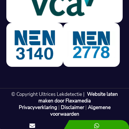
Gratis offerte in 24 uur
M
100% risicovrij
Geen lekkage? Geen betaling.
Vast tarief van € 395,- exc btw.
Rapport binnen 3 werkdagen.
100% RIsicovrij.
Vaak vergoed door verzekeraar.
NEN 3140 gecertificeerd.
Vaste prijs, geen verassingen.
99% Slagingspercentage.
© Copyright Ultrices Lekdetectie |
Website laten
Gratis offerte in 24 uur
maken door Flexamedia
Privacyverklaring
|
Disclaimer
|
Algemene
Bel: 085 080 55 42
voorwaarden

