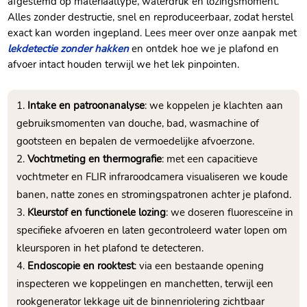
afgestemd op materiaaltype, waterdruk en lozingsmoment.​
Alles zonder destructie, snel en reproduceerbaar, zodat herstel
exact kan worden ingepland.​ Lees meer over onze aanpak met
lekdetectie zonder hakken
en ontdek hoe we je plafond en
afvoer intact houden terwijl we het lek pinpointen.​
Intake en patroonanalyse
: we koppelen je klachten aan
gebruiksmomenten van douche, bad, wasmachine of
gootsteen en bepalen de vermoedelijke afvoerzone.​
Vochtmeting en thermografie
: met een capacitieve
vochtmeter en FLIR infraroodcamera visualiseren we koude
banen, natte zones en stromingspatronen achter je plafond.​
Kleurstof en functionele lozing
: we doseren fluoresceïne in
specifieke afvoeren en laten gecontroleerd water lopen om
kleursporen in het plafond te detecteren.​
Endoscopie en rooktest
: via een bestaande opening
inspecteren we koppelingen en manchetten, terwijl een
rookgenerator lekkage uit de binnenriolering zichtbaar