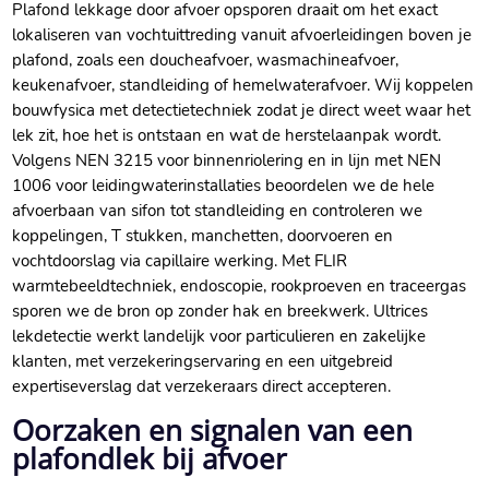
Plafond lekkage door afvoer opsporen draait om het exact
lokaliseren van vochtuittreding vanuit afvoerleidingen boven je
plafond, zoals een doucheafvoer, wasmachineafvoer,
keukenafvoer, standleiding of hemelwaterafvoer.​ Wij koppelen
bouwfysica met detectietechniek zodat je direct weet waar het
lek zit, hoe het is ontstaan en wat de herstelaanpak wordt.​
Volgens NEN 3215 voor binnenriolering en in lijn met NEN
1006 voor leidingwaterinstallaties beoordelen we de hele
afvoerbaan van sifon tot standleiding en controleren we
koppelingen, T stukken, manchetten, doorvoeren en
vochtdoorslag via capillaire werking.​ Met FLIR
warmtebeeldtechniek, endoscopie, rookproeven en traceergas
sporen we de bron op zonder hak en breekwerk.​ Ultrices
lekdetectie werkt landelijk voor particulieren en zakelijke
klanten, met verzekeringservaring en een uitgebreid
expertiseverslag dat verzekeraars direct accepteren.​
Oorzaken en signalen van een
plafondlek bij afvoer