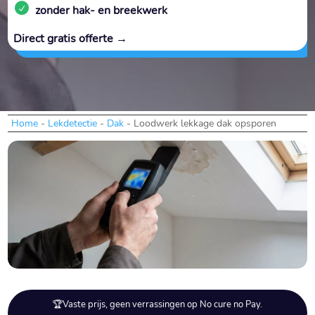
zonder hak- en breekwerk
Direct gratis offerte →
Home
-
Lekdetectie
-
Dak
-
Loodwerk lekkage dak opsporen
🏆Vaste prijs, geen verrassingen op No cure no Pay.