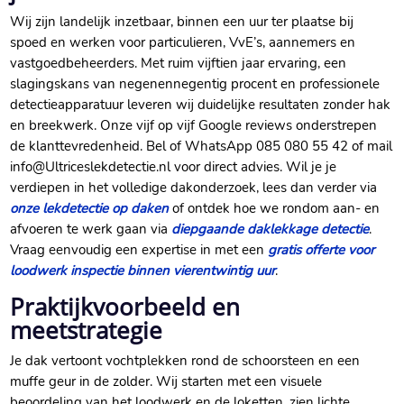
Wij zijn landelijk inzetbaar, binnen een uur ter plaatse bij
spoed en werken voor particulieren, VvE’s, aannemers en
vastgoedbeheerders.​ Met ruim vijftien jaar ervaring, een
slagingskans van negenennegentig procent en professionele
detectieapparatuur leveren wij duidelijke resultaten zonder hak
en breekwerk.​ Onze vijf op vijf Google reviews onderstrepen
de klanttevredenheid.​ Bel of WhatsApp 085 080 55 42 of mail
info@Ultriceslekdetectie.​nl voor direct advies.​ Wil je je
verdiepen in het volledige dakonderzoek, lees dan verder via
onze lekdetectie op daken
of ontdek hoe we rondom aan- en
afvoeren te werk gaan via
diepgaande daklekkage detectie
.​
Vraag eenvoudig een expertise in met een
gratis offerte voor
loodwerk inspectie binnen vierentwintig uur
.​
Praktijkvoorbeeld en
meetstrategie
Je dak vertoont vochtplekken rond de schoorsteen en een
muffe geur in de zolder.​ Wij starten met een visuele
beoordeling van het loodwerk en de loketten, zien lichte