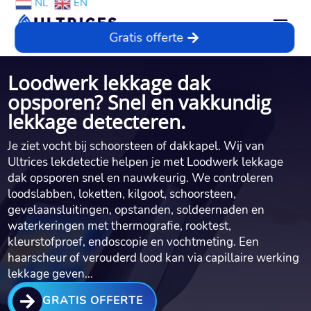
NL
EN
Gratis offerte
Loodwerk lekkage dak
opsporen? Snel en vakkundig
lekkage detecteren.
Je ziet vocht bij schoorsteen of dakkapel.​ Wij van
Ultrices lekdetectie helpen je met Loodwerk lekkage
dak opsporen snel en nauwkeurig.​ We controleren
loodslabben, loketten, kilgoot, schoorsteen,
gevelaansluitingen, opstanden, soldeernaden en
waterkeringen met thermografie, rooktest,
kleurstofproef, endoscopie en vochtmeting.​ Een
haarscheur of verouderd lood kan via capillaire werking
lekkage geven…

GRATIS OFFERTE