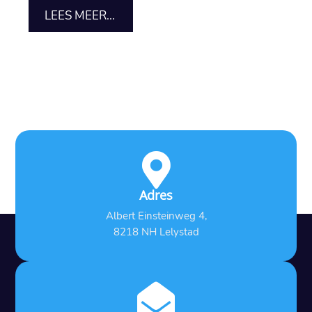
LEES MEER...

Adres
Albert Einsteinweg 4,
8218 NH Lelystad
