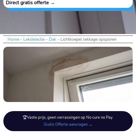
Direct gratis offerte →
Home
-
Lekdetectie
-
Dak
-
Lichtkoepel lekkage opsporen
🏆Vaste prijs, geen verrassingen op No cure no Pay.
Gratis Offerte aanvragen →