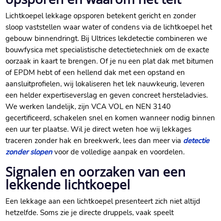
Lichtkoepel lekkage opsporen betekent gericht en zonder
sloop vaststellen waar water of condens via de lichtkoepel het
gebouw binnendringt. Bij Ultrices lekdetectie combineren we
bouwfysica met specialistische detectietechniek om de exacte
oorzaak in kaart te brengen. Of je nu een plat dak met bitumen
of EPDM hebt of een hellend dak met een opstand en
aansluitprofielen, wij lokaliseren het lek nauwkeurig, leveren
een helder expertiseverslag en geven concreet hersteladvies.
We werken landelijk, zijn VCA VOL en NEN 3140
gecertificeerd, schakelen snel en komen wanneer nodig binnen
een uur ter plaatse. Wil je direct weten hoe wij lekkages
traceren zonder hak en breekwerk, lees dan meer via
detectie
zonder slopen
voor de volledige aanpak en voordelen.
Signalen en oorzaken van een
lekkende lichtkoepel
Een lekkage aan een lichtkoepel presenteert zich niet altijd
hetzelfde. Soms zie je directe druppels, vaak speelt