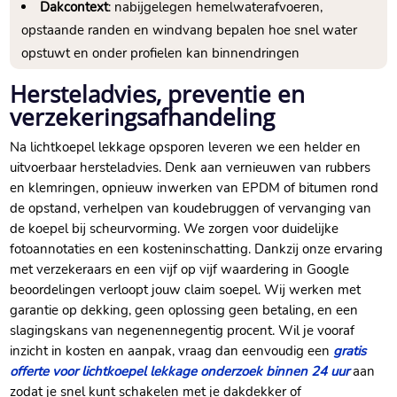
Dakcontext
: nabijgelegen hemelwaterafvoeren,
opstaande randen en windvang bepalen hoe snel water
opstuwt en onder profielen kan binnendringen
Hersteladvies, preventie en
verzekeringsafhandeling
Na lichtkoepel lekkage opsporen leveren we een helder en
uitvoerbaar hersteladvies. Denk aan vernieuwen van rubbers
en klemringen, opnieuw inwerken van EPDM of bitumen rond
de opstand, verhelpen van koudebruggen of vervanging van
de koepel bij scheurvorming. We zorgen voor duidelijke
fotoannotaties en een kosteninschatting. Dankzij onze ervaring
met verzekeraars en een vijf op vijf waardering in Google
beoordelingen verloopt jouw claim soepel. Wij werken met
garantie op dekking, geen oplossing geen betaling, en een
slagingskans van negenennegentig procent. Wil je vooraf
inzicht in kosten en aanpak, vraag dan eenvoudig een
gratis
offerte voor lichtkoepel lekkage onderzoek binnen 24 uur
aan
zodat je snel kunt schakelen met je dakdekker of