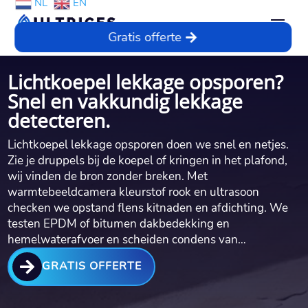
NL
EN
Gratis offerte
Lichtkoepel lekkage opsporen?
Snel en vakkundig lekkage
detecteren.
Lichtkoepel lekkage opsporen doen we snel en netjes.
Zie je druppels bij de koepel of kringen in het plafond,
wij vinden de bron zonder breken. Met
warmtebeeldcamera kleurstof rook en ultrasoon
checken we opstand flens kitnaden en afdichting. We
testen EPDM of bitumen dakbedekking en
hemelwaterafvoer en scheiden condens van…

GRATIS OFFERTE