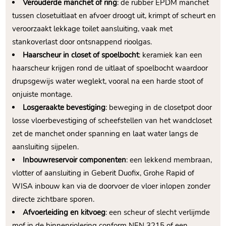
Verouderde manchet of ring
: de rubber EPDM manchet
tussen closetuitlaat en afvoer droogt uit, krimpt of scheurt en
veroorzaakt lekkage toilet aansluiting, vaak met
stankoverlast door ontsnappend rioolgas.​
Haarscheur in closet of spoelbocht
: keramiek kan een
haarscheur krijgen rond de uitlaat of spoelbocht waardoor
drupsgewijs water weglekt, vooral na een harde stoot of
onjuiste montage.​
Losgeraakte bevestiging
: beweging in de closetpot door
losse vloerbevestiging of scheefstellen van het wandcloset
zet de manchet onder spanning en laat water langs de
aansluiting sijpelen.​
Inbouwreservoir componenten
: een lekkend membraan,
vlotter of aansluiting in Geberit Duofix, Grohe Rapid of
WISA inbouw kan via de doorvoer de vloer inlopen zonder
directe zichtbare sporen.​
Afvoerleiding en kitvoeg
: een scheur of slecht verlijmde
mof in de binnenriolering conform NEN 3215 of een