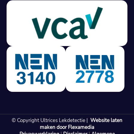
Gratis offerte in 24 uur
M
100% risicovrij
Geen lekkage? Geen betaling.
Vast tarief van € 395,- exc btw.
Rapport binnen 3 werkdagen.
100% RIsicovrij.
Vaak vergoed door verzekeraar.
NEN 3140 gecertificeerd.
Vaste prijs, geen verassingen.
99% Slagingspercentage.
© Copyright Ultrices Lekdetectie |
Website laten
Gratis offerte in 24 uur
maken door Flexamedia