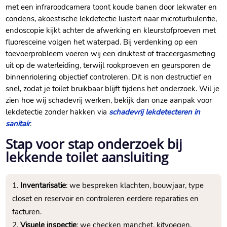
met een infraroodcamera toont koude banen door lekwater en
condens, akoestische lekdetectie luistert naar microturbulentie,
endoscopie kijkt achter de afwerking en kleurstofproeven met
fluoresceine volgen het waterpad.​ Bij verdenking op een
toevoerprobleem voeren wij een druktest of traceergasmeting
uit op de waterleiding, terwijl rookproeven en geursporen de
binnenriolering objectief controleren.​ Dit is non destructief en
snel, zodat je toilet bruikbaar blijft tijdens het onderzoek.​ Wil je
zien hoe wij schadevrij werken, bekijk dan onze aanpak voor
lekdetectie zonder hakken via
schadevrij lekdetecteren in
sanitair
.​
Stap voor stap onderzoek bij
lekkende toilet aansluiting
Inventarisatie
: we bespreken klachten, bouwjaar, type
closet en reservoir en controleren eerdere reparaties en
facturen.​
Visuele inspectie
: we checken manchet, kitvoegen,