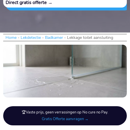
Direct gratis offerte →
Home
-
Lekdetectie
-
Badkamer
-
Lekkage toilet aansluiting
🏆Vaste prijs, geen verrassingen op No cure no Pay.
Gratis Offerte aanvragen →