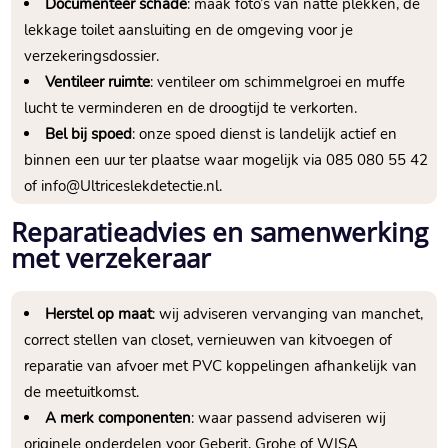
Documenteer schade
: maak foto’s van natte plekken, de
lekkage toilet aansluiting en de omgeving voor je
verzekeringsdossier.​
Ventileer ruimte
: ventileer om schimmelgroei en muffe
lucht te verminderen en de droogtijd te verkorten.​
Bel bij spoed
: onze spoed dienst is landelijk actief en
binnen een uur ter plaatse waar mogelijk via 085 080 55 42
of info@Ultriceslekdetectie.​nl.​
Reparatieadvies en samenwerking
met verzekeraar
Herstel op maat
: wij adviseren vervanging van manchet,
correct stellen van closet, vernieuwen van kitvoegen of
reparatie van afvoer met PVC koppelingen afhankelijk van
de meetuitkomst.​
A merk componenten
: waar passend adviseren wij
originele onderdelen voor Geberit, Grohe of WISA