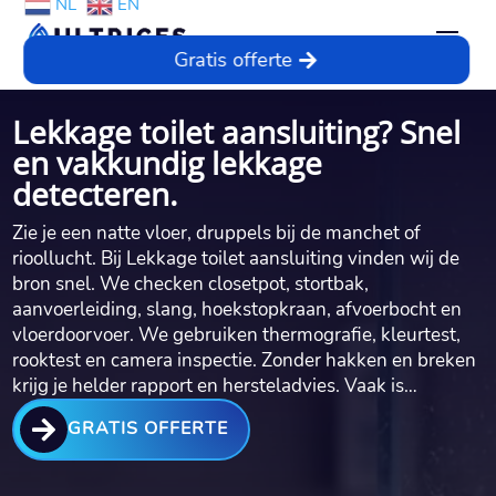
NL
EN
Gratis offerte
Lekkage toilet aansluiting? Snel
en vakkundig lekkage
detecteren.
Zie je een natte vloer, druppels bij de manchet of
rioollucht.​ Bij Lekkage toilet aansluiting vinden wij de
bron snel.​ We checken closetpot, stortbak,
aanvoerleiding, slang, hoekstopkraan, afvoerbocht en
vloerdoorvoer.​ We gebruiken thermografie, kleurtest,
rooktest en camera inspectie.​ Zonder hakken en breken
krijg je helder rapport en hersteladvies.​ Vaak is…

GRATIS OFFERTE