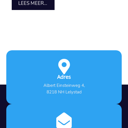
LEES MEER...

Adres
Albert Einsteinweg 4,
8218 NH Lelystad
