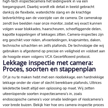
high-tech inspectiecamera het leidingwerk in via een
toegangspunt.​ Daarbij wordt elk detail in beeld gebracht
dankzij de flexibele, waterdichte slang en de krachtige
ledverlichting aan de voorzijde van de camera.​ De camerakop
zendt live beelden naar onze monitor, zodat wij exact kunnen
volgen waar blokkades, haarscheuren, scheefliggende delen,
kapotte koppelingen of lekkages zitten.​ Camera-inspecties zijn
erg geschikt voor riolen, afvoerleidingen, kruipruimtes, daken,
technische schachten en zelfs plafonds.​ De technologie die wij
gebruiken is afgestemd op precisie en veiligheid en voldoet aan
de hoogste eisen volgens VCA Gecertificeerd protocol.​
Lekkage inspectie met camera:
Proces, soorten en stappenplan
Of je nu te maken hebt met een rioollekkage, een hardnekkige
lekkage onder de vloer of slecht bereikbare plafonds, Ultrices
lekdetectie biedt altijd een oplossing op maat.​ Wij zetten
uiteenlopende soorten inspectiecamera’s in, zoals
endoscopische camera’s voor smalle leidingen of rioolcamera’s
voor brede buizen.​ Bekijk hier hoe ons camera-inspectie proces