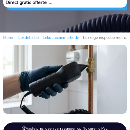
Direct gratis offerte →
Home
-
Lekdetectie
-
Lekdetectiemethode
-
Lekkage inspectie met ca
🏆Vaste prijs, geen verrassingen op No cure no Pay.