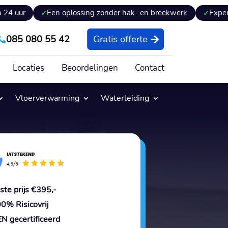
Een oplossing zonder hak- en breekwerk
Expertiseversla
085 080 55 42
Gratis offerte

Locaties
Beoordelingen
Contact
Vloerverwarming
Waterleiding
ste prijs €395,-
0% Risicovrij
N gecertificeerd