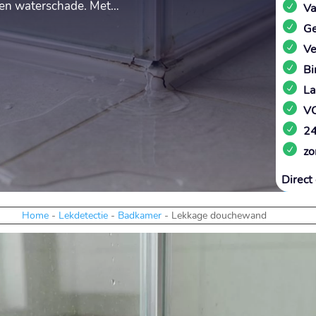
l en waterschade. Met…
Va
Ge
Ve
Bi
La
VC
24
zo
Direct 
Home
-
Lekdetectie
-
Badkamer
-
Lekkage douchewand