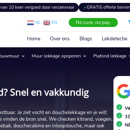
r vergoed door verzekeraar
GRATIS offerte binnen 24 uur
No cure, no pay.
NL
EN
Home
Over ons
Blogs
Lekdetectie
pouwmuur
Muur lekkage opsporen
Plafond lekkage
? Snel en vakkundig
Va
tbaar. Je ziet vocht en douchelekkage en je wilt
10
tie vinden de bron snel. We checken kitrand, voegen,
NE
ouchebak, douchecabine en inloopdouche, maar ook