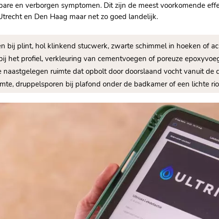
are en verborgen symptomen. Dit zijn de meest voorkomende effec
trecht en Den Haag maar net zo goed landelijk.
n bij plint, hol klinkend stucwerk, zwarte schimmel in hoeken of ac
t bij het profiel, verkleuring van cementvoegen of poreuze epoxyvoe
 de naastgelegen ruimte dat opbolt door doorslaand vocht vanuit de
uimte, druppelsporen bij plafond onder de badkamer of een lichte r