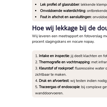
Lek profiel of glasrubber
: lekkende klemp
Onvoldoende waterdichting
: ontbrekend
Fout in afschot en aansluitingen
: onvoldo
Hoe wij lekkage bij de 
Wij leveren een meetrapport en fotoverslag me
procent slagingskans en nocure nopay.
Intake en inspectie
: jij deelt klachten en 
Thermografie en vochtmapping
: met infr
Kleurstof of rookproef
: fluoresceïne water
zichtbaar te maken.
Druk en afvoertest
: wij testen indien nod
Traceergas of endoscopie
: bij complexe ge
wanddoorvoeren.