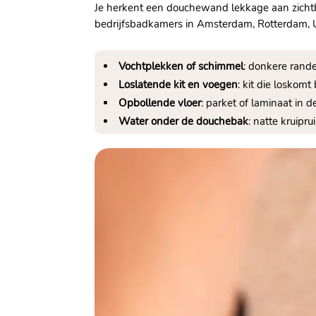
Je herkent een douchewand lekkage aan zichtb
bedrijfsbadkamers in Amsterdam, Rotterdam, U
Vochtplekken of schimmel
: donkere rande
Loslatende kit en voegen
: kit die loskom
Opbollende vloer
: parket of laminaat in
Water onder de douchebak
: natte kruipr