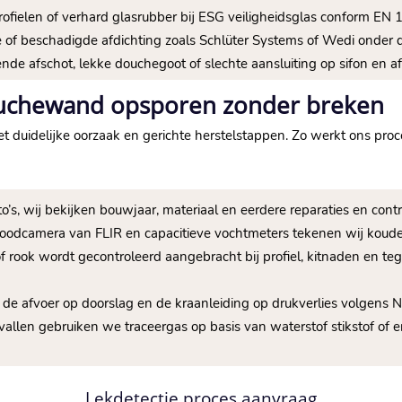
rofielen of verhard glasrubber bij ESG veiligheidsglas conform EN
e of beschadigde afdichting zoals Schlüter Systems of Wedi onder
ende afschot, lekke douchegoot of slechte aansluiting op sifon en
douchewand opsporen zonder breken
t duidelijke oorzaak en gerichte herstelstappen. Zo werkt ons pro
foto’s, wij bekijken bouwjaar, materiaal en eerdere reparaties en co
aroodcamera van FLIR en capacitieve vochtmeters tekenen wij koud
 of rook wordt gecontroleerd aangebracht bij profiel, kitnaden en 
ig de afvoer op doorslag en de kraanleiding op drukverlies volgens 
vallen gebruiken we traceergas op basis van waterstof stikstof of 
Lekdetectie proces aanvraag