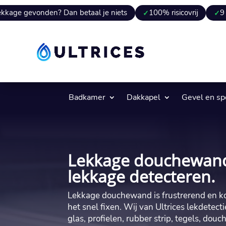
nden? Dan betaal je niets
100% risicovrij
9 van 10 kee
Badkamer
Dakkapel
Gevel en s
Lekkage douchewand
lekkage detecteren.
Lekkage douchewand is frustrerend en kos
het snel fixen. Wij van Ultrices lekdetec
glas, profielen, rubber strip, tegels, d