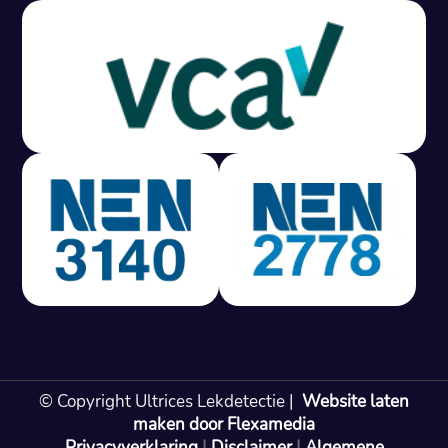
Gratis offerte in 24 uur
M
100% risicovrij
Geen lekkage? Geen betaling.
Vast tarief van € 395,- exc btw.
Rapport binnen 3 werkdagen.
100% RIsicovrij.
Vaak vergoed door verzekeraar.
NEN 3140 gecertificeerd.
Vaste prijs, geen verassingen.
99% Slagingspercentage.
© Copyright Ultrices Lekdetectie |
Website laten
Gratis offerte in 24 uur
maken door Flexamedia
Privacyverklaring
|
Disclaimer
|
Algemene