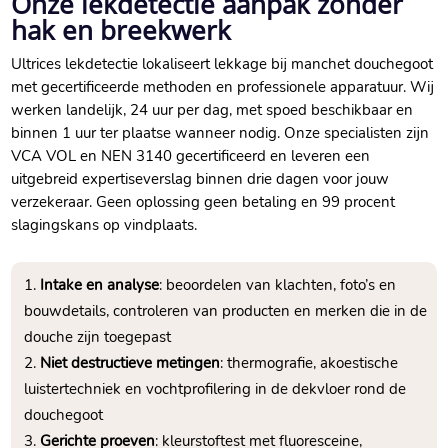
Onze lekdetectie aanpak zonder
hak en breekwerk
Ultrices lekdetectie lokaliseert lekkage bij manchet douchegoot
met gecertificeerde methoden en professionele apparatuur.​ Wij
werken landelijk, 24 uur per dag, met spoed beschikbaar en
binnen 1 uur ter plaatse wanneer nodig.​ Onze specialisten zijn
VCA VOL en NEN 3140 gecertificeerd en leveren een
uitgebreid expertiseverslag binnen drie dagen voor jouw
verzekeraar.​ Geen oplossing geen betaling en 99 procent
slagingskans op vindplaats.​
Intake en analyse
: beoordelen van klachten, foto’s en
bouwdetails, controleren van producten en merken die in de
douche zijn toegepast
Niet destructieve metingen
: thermografie, akoestische
luistertechniek en vochtprofilering in de dekvloer rond de
douchegoot
Gerichte proeven
: kleurstoftest met fluoresceine,