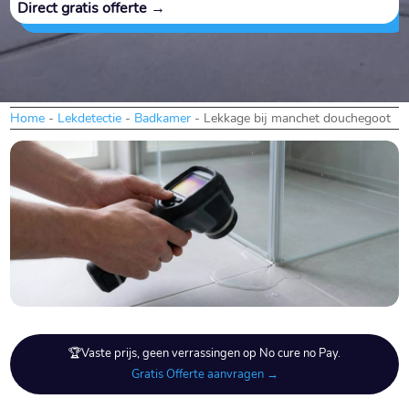
Direct gratis offerte →
Home
-
Lekdetectie
-
Badkamer
-
Lekkage bij manchet douchegoot
🏆Vaste prijs, geen verrassingen op No cure no Pay.
Gratis Offerte aanvragen →