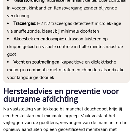
Kleurstoftracing
: fluoresceine maakt de lekroute zichtbaar
in voegen, kimband en flensovergang zonder blijvende
verkleuring
Traceergas
: H2 N2 traceergas detecteert microlekkage
via snuffelsonde, ideaal bij minimale doorlaten
Akoestiek en endoscopie
: ultrasoon luisteren op
druppelgeluid en visuele controle in holle ruimtes naast de
goot
Vocht en zoutmetingen
: kapacitieve en dielektrische
meting in combinatie met nitraten en chloriden als indicatie
voor langdurige doorlek
Hersteladvies en preventie voor
duurzame afdichting
Na vaststelling van lekkage bij manchet douchegoot krijg jij
een herstelstap met minimale ingreep.​ Vaak volstaat het
vrijleggen van de gootflens, vervangen van de manchet en het
opnieuw aansluiten op een gecertificeerd membraan met