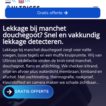
NL
EN
Gratis offerte
Lekkage bij manchet
douchegoot? Snel en vakkundig
lekkage detecteren.
Lekkage bij manchet douchegoot zorgt voor natte
voegen, losse tegels en een muffe kruipruimte.​ Wij van
Ultrices lekdetectie vinden de bron rond manchet,
douchegoot, flens en afdichting.​ We checken kitrand,
sifon en afvoer plus waterdicht membraan, kimband en
afschot.​ Met vochtmeting, thermografie, rookproef,
kleurstoftest en camera maken we schade zichtbaar…

GRATIS OFFERTE