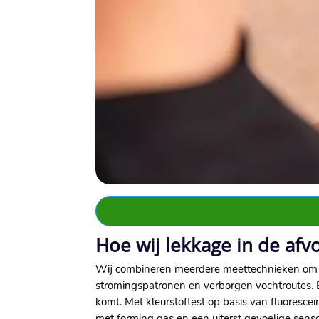
Hoe wij lekkage in de af
Wij combineren meerdere meettechnieken om de
stromingspatronen en verborgen vochtroutes.​ 
komt.​ Met kleurstoftest op basis van fluoresc
met forming gas en een uiterst gevoelige sen