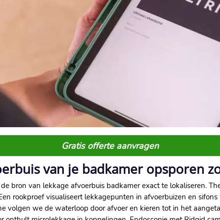
Gratis offerte aanvragen
voerbuis van je badkamer opsporen 
 bron van lekkage afvoerbuis badkamer exact te lokaliseren.​ Th
Een rookproef visualiseert lekkagepunten in afvoerbuizen en sifon
eïne volgen we de waterloop door afvoer en kieren tot in het aangeta
sor onthult microlekkage in koppelingen.​ Endoscopie met Ridgid c