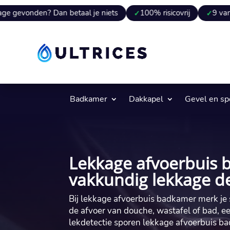
n? Dan betaal je niets
100% risicovrij
9 van 10 keer v
Badkamer
Dakkapel
Gevel en s
Lekkage afvoerbuis 
vakkundig lekkage d
Bij lekkage afvoerbuis badkamer merk je 
de afvoer van douche, wastafel of bad, een
lekdetectie sporen lekkage afvoerbuis ba