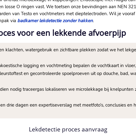
en losse O ringen vast.​ We toetsen onze bevindingen aan NEN 321
den van Testo en vochtmeters met dieptelectroden.​ Wil je voora
anpak via
badkamer lekdetectie zonder hakken
.​
roces voor een lekkende afvoerpijp
en klachten, watergebruik en zichtbare plekken zodat we het lekg
 akoestische logging en vochtmeting bepalen de vochtkaart in vloe
leurstoftest en gecontroleerde spoelproeven uit op douche, bad, was
ndien nodig traceergas lokaliseren we microlekkage bij knelpunten
nen drie dagen een expertiseverslag met meetfoto’s, conclusies en h
Lekdetectie proces aanvraag