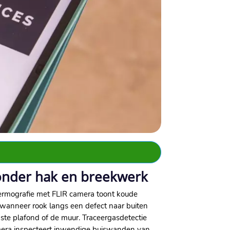
zonder hak en breekwerk
ermografie met FLIR camera toont koude
s wanneer rook langs een defect naar buiten
ste plafond of de muur.​ Traceergasdetectie
amera inspecteert inwendige buiswanden van