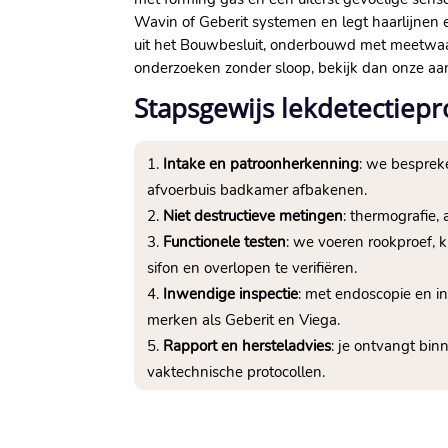
Wavin of Geberit systemen en legt haarlijnen 
uit het Bouwbesluit, onderbouwd met meetwaar
onderzoeken zonder sloop, bekijk dan onze a
Stapsgewijs lekdetectiep
Intake en patroonherkenning
: we besprek
afvoerbuis badkamer afbakenen.​
Niet destructieve metingen
: thermografie,
Functionele testen
: we voeren rookproef, k
sifon en overlopen te verifiëren.​
Inwendige inspectie
: met endoscopie en i
merken als Geberit en Viega.​
Rapport en hersteladvies
: je ontvangt bin
vaktechnische protocollen.​