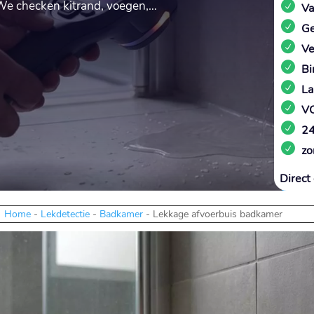
 We checken kitrand, voegen,…
Va
Ge
Ve
Bi
La
VC
24
zo
Direct 
Home
-
Lekdetectie
-
Badkamer
-
Lekkage afvoerbuis badkamer