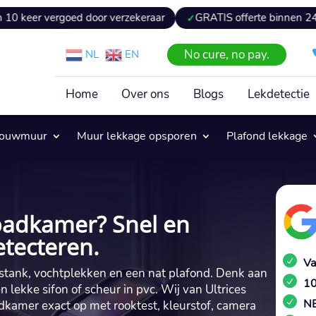
ergoed door verzekeraar
GRATIS offerte binnen 24 uur
No cure, no pay.
NL
EN
Home
Over ons
Blogs
Lekdetectie
pouwmuur
Muur lekkage opsporen
Plafond lekkage
badkamer? Snel en
etecteren.
Va
stank, vochtplekken en een nat plafond.​ Denk aan
10
 lekke sifon of scheur in pvc.​ Wij van Ultrices
NE
dkamer exact op met rooktest, kleurstof, camera