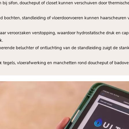
n bij sifon, doucheput of closet kunnen verschuiven door thermisch
d bochten, standleiding of vloerdoorvoeren kunnen haarscheuren v
haar veroorzaken verstopping, waardoor hydrostatische druk en ca
.​
onerende beluchter of ontluchting van de standleiding zuigt de stanka
n
: tegels, vloerafwerking en manchetten rond doucheput of badover