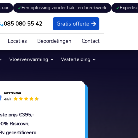
Een oplossing zonder hak- en breekwerk
Expertiseverslag o
085 080 55 42
Gratis offerte

Locaties
Beoordelingen
Contact
Vloerverwarming
Waterleiding
ste prijs €395,-
0% Risicovrij
N gecertificeerd