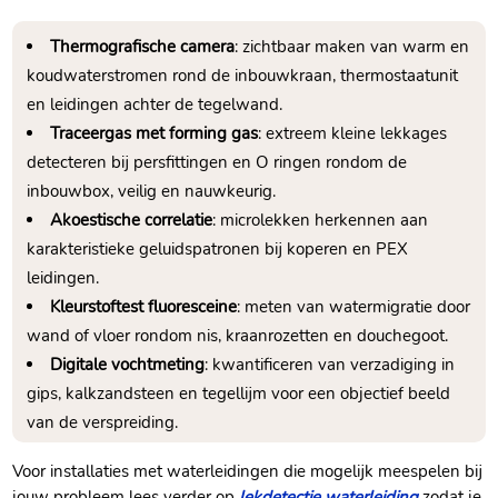
Thermografische camera
: zichtbaar maken van warm en
koudwaterstromen rond de inbouwkraan, thermostaatunit
en leidingen achter de tegelwand.
Traceergas met forming gas
: extreem kleine lekkages
detecteren bij persfittingen en O ringen rondom de
inbouwbox, veilig en nauwkeurig.
Akoestische correlatie
: microlekken herkennen aan
karakteristieke geluidspatronen bij koperen en PEX
leidingen.
Kleurstoftest fluoresceine
: meten van watermigratie door
wand of vloer rondom nis, kraanrozetten en douchegoot.
Digitale vochtmeting
: kwantificeren van verzadiging in
gips, kalkzandsteen en tegellijm voor een objectief beeld
van de verspreiding.
Voor installaties met waterleidingen die mogelijk meespelen bij
jouw probleem lees verder op
lekdetectie waterleiding
zodat je