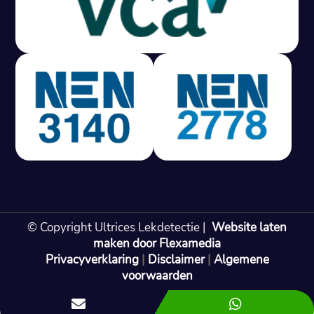
Gratis offerte in 24 uur
M
100% risicovrij
Geen lekkage? Geen betaling.
Vast tarief van € 395,- exc btw.
Rapport binnen 3 werkdagen.
100% RIsicovrij.
Vaak vergoed door verzekeraar.
NEN 3140 gecertificeerd.
Vaste prijs, geen verassingen.
99% Slagingspercentage.
© Copyright Ultrices Lekdetectie |
Website laten
Gratis offerte in 24 uur
maken door Flexamedia
Privacyverklaring
|
Disclaimer
|
Algemene
Bel: 085 080 55 42
voorwaarden

