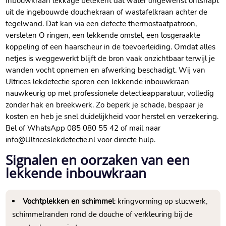
Inbouwkraan lekkage betekent dat water ongewenst ontsnapt
uit de ingebouwde douchekraan of wastafelkraan achter de
tegelwand. Dat kan via een defecte thermostaatpatroon,
versleten O ringen, een lekkende omstel, een losgeraakte
koppeling of een haarscheur in de toevoerleiding. Omdat alles
netjes is weggewerkt blijft de bron vaak onzichtbaar terwijl je
wanden vocht opnemen en afwerking beschadigt. Wij van
Ultrices lekdetectie sporen een lekkende inbouwkraan
nauwkeurig op met professionele detectieapparatuur, volledig
zonder hak en breekwerk. Zo beperk je schade, bespaar je
kosten en heb je snel duidelijkheid voor herstel en verzekering.
Bel of WhatsApp 085 080 55 42 of mail naar
info@Ultriceslekdetectie.nl voor directe hulp.
Signalen en oorzaken van een
lekkende inbouwkraan
Vochtplekken en schimmel
: kringvorming op stucwerk,
schimmelranden rond de douche of verkleuring bij de