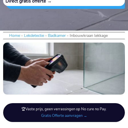
Direct gratis offerte →
Home
-
Lekdetectie
-
Badkamer
-
Inbouwkraan lekkage
🏆Vaste prijs, geen verrassingen op No cure no Pay.
Gratis Offerte aanvragen →