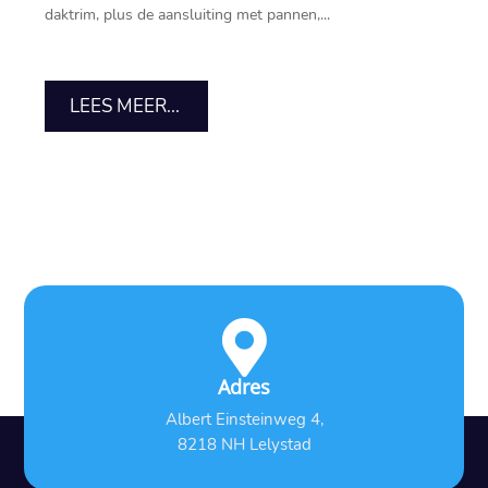
daktrim, plus de aansluiting met pannen,...
LEES MEER...

Adres
Albert Einsteinweg 4,
8218 NH Lelystad