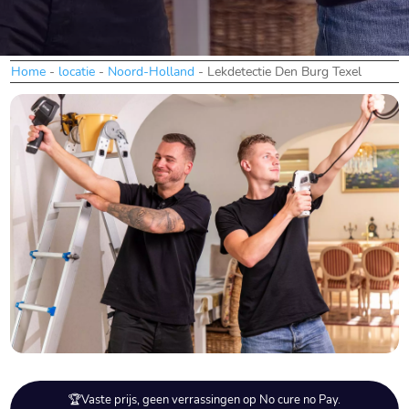
Home
-
locatie
-
Noord-Holland
-
Lekdetectie Den Burg Texel
🏆Vaste prijs, geen verrassingen op No cure no Pay.