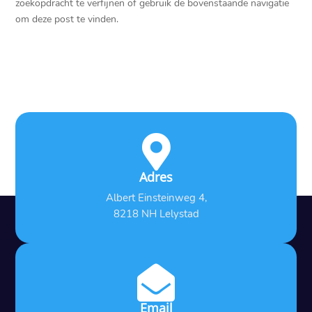
zoekopdracht te verfijnen of gebruik de bovenstaande navigatie
om deze post te vinden.

Adres
Albert Einsteinweg 4,
8218 NH Lelystad

Email