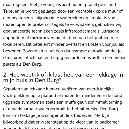
maatregelen. Stel je voor, je woont op het prachtige eiland
Texel en je wordt geplaagd door een vochtplek op de muur of
een mysterieuze stijging in je waterrekening. In plaats van
muren open te breken of tegels te verwijderen, gebruiken wij
geavanceerde technieken zoals infraroodcamera’s, ultrasone
apparatuur of rookproeven om de bron van het probleem te
lokaliseren. Dit betekent minder overlast en kosten voor jou als
bewoner. Bovendien is het een duurzamere aanpak, omdat je
structuren intact laat, wat erg gewaardeerd wordt in een mooie
plaats als Den Burg.
2. Hoe weet ik of ik last heb van een lekkage in
mijn huis in Den Burg?
Signalen van lekkage kunnen variëren van overduidelijke
vochtplekken op je plafond of muren tot minder voor de hand
liggende symptomen zoals een muffe geur, schimmelvorming
of onverklaarbaar waterverbruik. In het pittoreske Den Burg
kan zo’n lekkage je woongenot flink bederven. Merk je
bijvoorbeeld dat er water staat op de vloer van je badkamer
zonder duidelijke oorzaak, dan kan dit wijzen op een