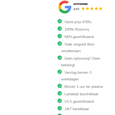
Lekdetectie
De Lier. De
lokale
Vaste prijs €395,-
lekkage
100% Risicovrij
expertise.
NEN gecertificeerd
Zoek je snelle en
Vaak vergoed door
nauwkeurige lekdetectie De
verzekeraars
Lier? Bij Ultrices lekdetectie
Geen oplossing? Geen
pakken wij lekkages aan van
betaling!
het eerste natte plekje tot
Verslag binnen 3
lastige vochtproblemen in
muren, vloeren of daken.
werkdagen
Onze experts brengen
Binnen 1 uur ter plaatse
waterlekkage, gaslekkage en
Landelijk beschikbaar
cv-lekkage in kaart met
VCA gecertificeerd
slimme technieken. Met
lekdetectie De Lier lossen
24/7 bereikbaar
wij schade op zónder