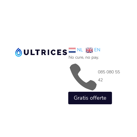
NL
EN
No cure, no pay.

085 080 55
42
Gratis offerte