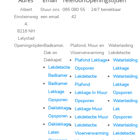
Adres
Email
Telefoon
Openingstijden
Albert
Stuur ons
085 080 55
24/7 bereikbaar
Einsteinweg
een email
42
4,
8218 NH
Lelystad
Openingstijden
Badkamer,
Plafond, Muur en
Waterleiding
Dak en
Vloerverwarming
Lekdetectie
Maandag:
Dakkapel
Plafond Lekkage
Waterleiding
08:00–22:00
Lekdetectie
Opsporen
Lekkage
Dinsdag:
Badkamer
Lekdetectie
Waterleiding
08:00–22:00
Badkamer
Plafond
Lekkage
Woensdag:
Lekkage
Lekkage In Muur
Opsporen
08:00–22:00
Opsporen
Opsporen
Waterleiding
Donderdag:
Daklekkage
Lekkage Muur
Lek
08:00–22:00
Opsporen
Lekdetectie Muur
Opsporen
Vrijdag:
Daklekkage
Lekdetectie
Waterleiding
08:00–22:00
Laten
Vloerverwarming
Lekdetectie
Zaterdag: