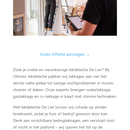
🏆Vaste prijs, geen verrassingen op No cure no Pay.
Gratis Offerte aanvragen →
Zoek je snelle en nauwkeurige lekdetectie De Lier? Bij
Ultrices lekdetectie pakken wij lekkages aan van het
eerste natte plekje tot lastige vochtproblemen in muren,
vloeren of daken. Onze experts brengen waterlekkage,
gaslekkage en cv-lekkage in kaart met slimme technieken.
Met lekdetectie De Lier lossen wij schade op zónder
breekwerk, zodat je huis of bedrijf gewoon door kan.
Denk aan onzichtbare leidinglekkages, een verstopt riool
of vocht in het plafond – wij sporen het tot op de