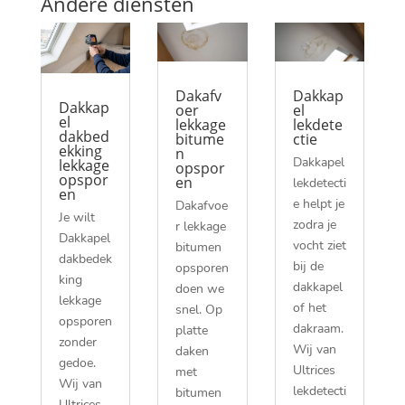
Andere diensten
Dakafv
Dakkap
Dakkap
oer
el
el
lekkage
lekdete
dakbed
bitume
ctie
ekking
n
Dakkapel
lekkage
opspor
opspor
en
lekdetecti
en
e helpt je
Dakafvoe
Je wilt
zodra je
r lekkage
Dakkapel
vocht ziet
bitumen
dakbedek
bij de
opsporen
king
dakkapel
doen we
lekkage
of het
snel.​ Op
opsporen
dakraam.​
platte
zonder
Wij van
daken
gedoe.​
Ultrices
met
Wij van
lekdetecti
bitumen
Ultrices