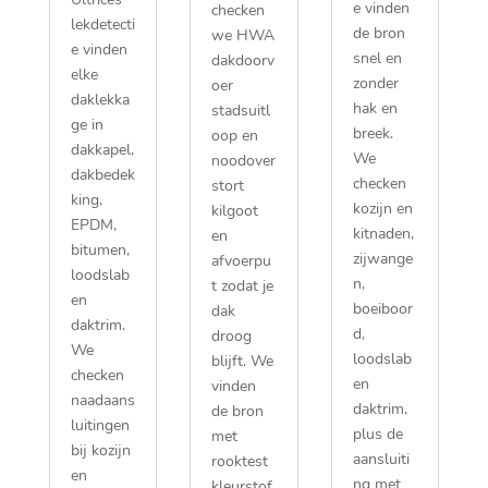
e vinden
checken
lekdetecti
de bron
we HWA
e vinden
snel en
dakdoorv
elke
zonder
oer
daklekka
hak en
stadsuitl
ge in
breek.​
oop en
dakkapel,
We
noodover
dakbedek
checken
stort
king,
kozijn en
kilgoot
EPDM,
kitnaden,
en
bitumen,
zijwange
afvoerpu
loodslab
n,
t zodat je
en
boeiboor
dak
daktrim.​
d,
droog
We
loodslab
blijft.​ We
checken
en
vinden
naadaans
daktrim,
de bron
luitingen
plus de
met
bij kozijn
aansluiti
rooktest
en
ng met
kleurstof