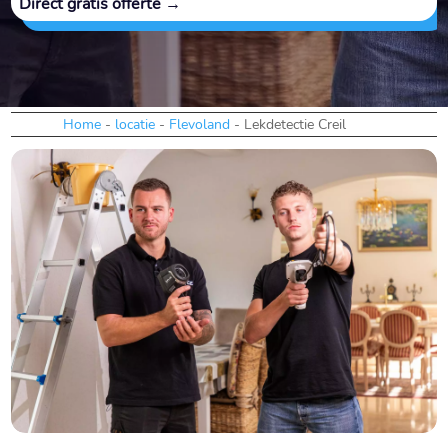
Direct gratis offerte →
Home
-
locatie
-
Flevoland
-
Lekdetectie Creil