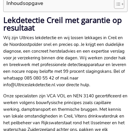
Inhoudsopgave
Lekdetectie Creil met garantie op
resultaat
Wij zijn Ultrices lekdetectie en wij lossen lekkages in Creil en
de Noordoostpolder snel en precies op.​ Je krijgt een duidelijke
diagnose, een concreet hersteladvies en een expertise verslag
voor je verzekering binnen drie dagen.​ Wij werken zonder hak
en breekwerk met professionele detectieapparatuur en leveren
een nocure nopay belofte met 99 procent slagingskans.​ Bel of
whatsapp 085 080 55 42 of mail naar
info@Ultriceslekdetectie.​nl voor directe hulp.​
Onze specialisten zijn VCA VOL en NEN 3140 gecertificeerd en
werken volgens bouwfysische principes zoals capillaire
werking, damptransport en thermische bruggen.​ Met kennis
van lokale omstandigheden in Creil, Vitens drinkwaterdruk en
het peilbeheer van Rijkswaterstaat rond het IJsselmeer en het
waterschap Zuiderzeeland achter ons, pakken we elk