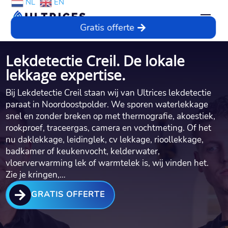
NL
EN
Gratis offerte
Lekdetectie Creil. De lokale
lekkage expertise.
Bij Lekdetectie Creil staan wij van Ultrices lekdetectie
paraat in Noordoostpolder.​ We sporen waterlekkage
snel en zonder breken op met thermografie, akoestiek,
rookproef, traceergas, camera en vochtmeting.​ Of het
nu daklekkage, leidinglek, cv lekkage, rioollekkage,
badkamer of keukenvocht, kelderwater,
vloerverwarming lek of warmtelek is, wij vinden het.​
Zie je kringen,…

GRATIS OFFERTE