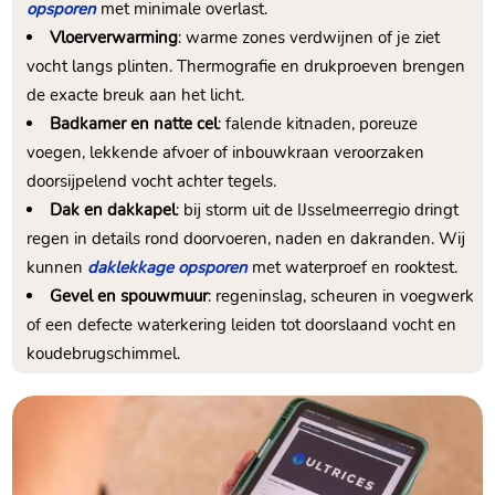
opsporen
met minimale overlast.​
Vloerverwarming
: warme zones verdwijnen of je ziet
vocht langs plinten.​ Thermografie en drukproeven brengen
de exacte breuk aan het licht.​
Badkamer en natte cel
: falende kitnaden, poreuze
voegen, lekkende afvoer of inbouwkraan veroorzaken
doorsijpelend vocht achter tegels.​
Dak en dakkapel
: bij storm uit de IJsselmeerregio dringt
regen in details rond doorvoeren, naden en dakranden.​ Wij
kunnen
daklekkage opsporen
met waterproef en rooktest.​
Gevel en spouwmuur
: regeninslag, scheuren in voegwerk
of een defecte waterkering leiden tot doorslaand vocht en
koudebrugschimmel.​