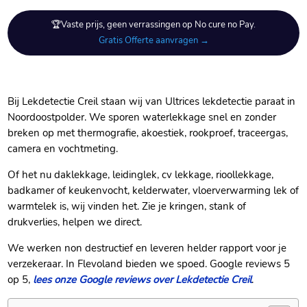
🏆Vaste prijs, geen verrassingen op No cure no Pay.
Gratis Offerte aanvragen →
Bij Lekdetectie Creil staan wij van Ultrices lekdetectie paraat in
Noordoostpolder.​ We sporen waterlekkage snel en zonder
breken op met thermografie, akoestiek, rookproef, traceergas,
camera en vochtmeting.​
Of het nu daklekkage, leidinglek, cv lekkage, rioollekkage,
badkamer of keukenvocht, kelderwater, vloerverwarming lek of
warmtelek is, wij vinden het.​ Zie je kringen, stank of
drukverlies, helpen we direct.​
We werken non destructief en leveren helder rapport voor je
verzekeraar.​ In Flevoland bieden we spoed.​ Google reviews 5
op 5,
lees onze Google reviews over Lekdetectie Creil
.​