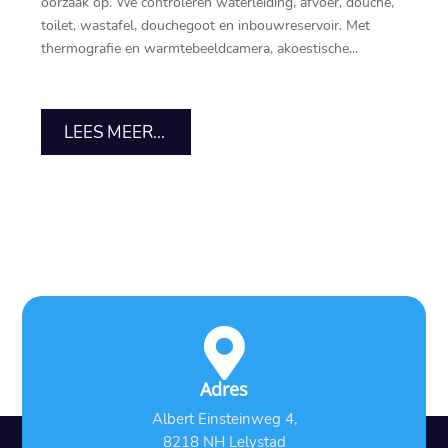
oorzaak op.​ We controleren waterleiding, afvoer, douche,
toilet, wastafel, douchegoot en inbouwreservoir.​ Met
thermografie en warmtebeeldcamera, akoestische...
LEES MEER...

Adres
Albert Einsteinweg 4,
8218 NH Lelystad