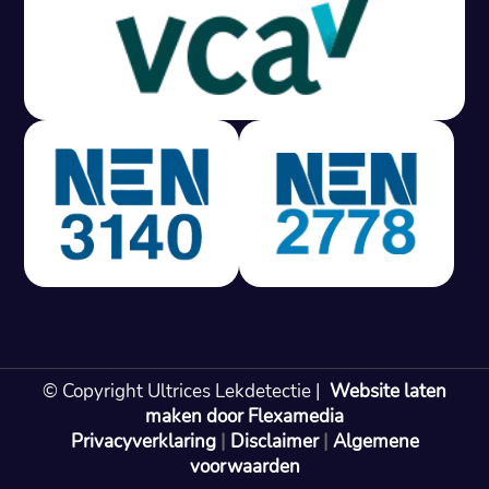
Gratis offerte in 24 uur
M
100% risicovrij
Geen lekkage? Geen betaling.
Vast tarief van € 395,- exc btw.
Rapport binnen 3 werkdagen.
100% RIsicovrij.
Vaak vergoed door verzekeraar.
NEN 3140 gecertificeerd.
Vaste prijs, geen verassingen.
99% Slagingspercentage.
© Copyright Ultrices Lekdetectie |
Website laten
Gratis offerte in 24 uur
maken door Flexamedia
Privacyverklaring
|
Disclaimer
|
Algemene
Bel: 085 080 55 42
voorwaarden