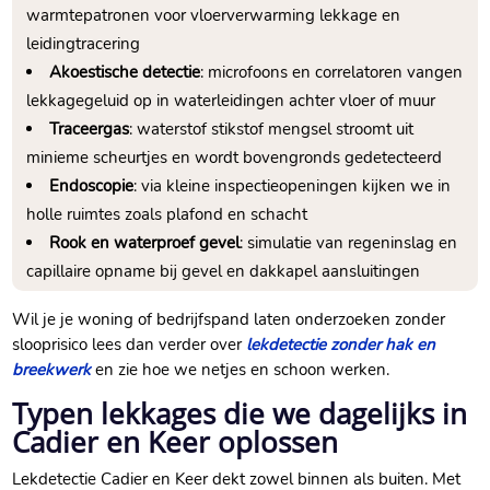
warmtepatronen voor vloerverwarming lekkage en
leidingtracering
Akoestische detectie
: microfoons en correlatoren vangen
lekkagegeluid op in waterleidingen achter vloer of muur
Traceergas
: waterstof stikstof mengsel stroomt uit
minieme scheurtjes en wordt bovengronds gedetecteerd
Endoscopie
: via kleine inspectieopeningen kijken we in
holle ruimtes zoals plafond en schacht
Rook en waterproef gevel
: simulatie van regeninslag en
capillaire opname bij gevel en dakkapel aansluitingen
Wil je je woning of bedrijfspand laten onderzoeken zonder
slooprisico lees dan verder over
lekdetectie zonder hak en
breekwerk
en zie hoe we netjes en schoon werken.​
Typen lekkages die we dagelijks in
Cadier en Keer oplossen
Lekdetectie Cadier en Keer dekt zowel binnen als buiten.​ Met