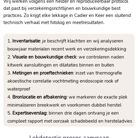
Wij werken volgens een helder en reproduceerbaar protocol
dat past bij verzekeringsrichtlijnen en bouwkundige best
practices.​ Zo krijgt elke lekkage in Cadier en Keer een sluitend
technisch verhaal met fotolog en meetresultaten.​
Inventarisatie
: je beschrijft klachten en wij analyseren
bouwjaar materialen recent werk en verzekeringsdekking
Visuele en bouwkundige check
: we controleren naden
kitwerk aansluitingen en dilataties binnen en buiten
Metingen en proeftechnieken
: inzet van thermografie
akoestische correlatie vochtmeting endoscopie rook of
waterproef
Bronlocatie en afbakening
: we markeren de exacte plek
minimaliseren breekwerk en voorkomen dubbel herstel
Expertiseverslag
: binnen drie dagen ontvang je een
compleet rapport met oorzaak schadebeeld en hersteladvies
Lekdetectie proces aanvraag