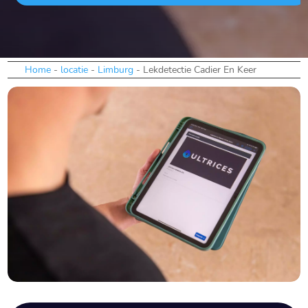
Home
-
locatie
-
Limburg
-
Lekdetectie Cadier En Keer