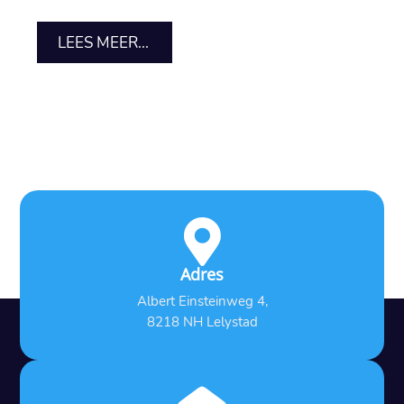
LEES MEER...

Adres
Albert Einsteinweg 4,
8218 NH Lelystad