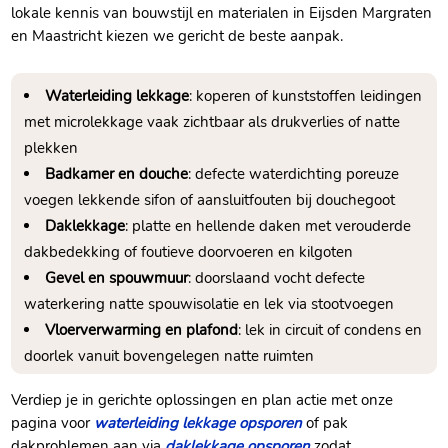
lokale kennis van bouwstijl en materialen in Eijsden Margraten
en Maastricht kiezen we gericht de beste aanpak.​
Waterleiding lekkage
: koperen of kunststoffen leidingen
met microlekkage vaak zichtbaar als drukverlies of natte
plekken
Badkamer en douche
: defecte waterdichting poreuze
voegen lekkende sifon of aansluitfouten bij douchegoot
Daklekkage
: platte en hellende daken met verouderde
dakbedekking of foutieve doorvoeren en kilgoten
Gevel en spouwmuur
: doorslaand vocht defecte
waterkering natte spouwisolatie en lek via stootvoegen
Vloerverwarming en plafond
: lek in circuit of condens en
doorlek vanuit bovengelegen natte ruimten
Verdiep je in gerichte oplossingen en plan actie met onze
pagina voor
waterleiding lekkage opsporen
of pak
dakproblemen aan via
daklekkage opsporen
zodat