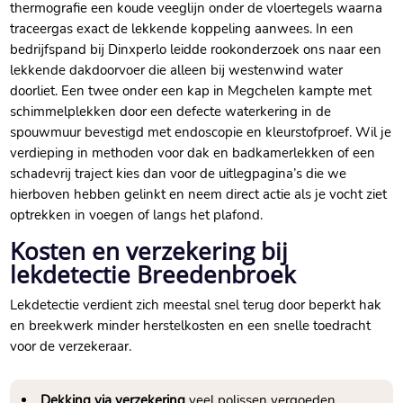
thermografie een koude veeglijn onder de vloertegels waarna
traceergas exact de lekkende koppeling aanwees.​ In een
bedrijfspand bij Dinxperlo leidde rookonderzoek ons naar een
lekkende dakdoorvoer die alleen bij westenwind water
doorliet.​ Een twee onder een kap in Megchelen kampte met
schimmelplekken door een defecte waterkering in de
spouwmuur bevestigd met endoscopie en kleurstofproef.​ Wil je
verdieping in methoden voor dak en badkamerlekken of een
schadevrij traject kies dan voor de uitlegpagina’s die we
hierboven hebben gelinkt en neem direct actie als je vocht ziet
optrekken in voegen of langs het plafond.​
Kosten en verzekering bij
lekdetectie Breedenbroek
Lekdetectie verdient zich meestal snel terug door beperkt hak
en breekwerk minder herstelkosten en een snelle toedracht
voor de verzekeraar.​
Dekking via verzekering
veel polissen vergoeden