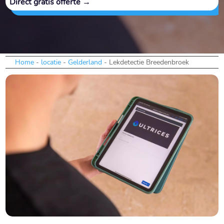
Direct gratis offerte →
Home
-
locatie
-
Gelderland
-
Lekdetectie Breedenbroek