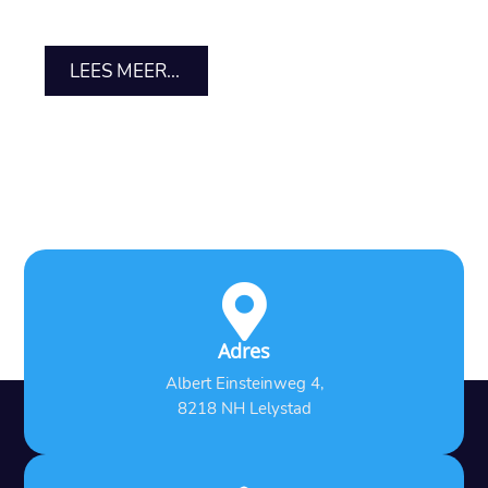
LEES MEER...

Adres
Albert Einsteinweg 4,
8218 NH Lelystad