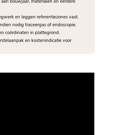
dat aan bouwjaar, materialen en eerdere
oegwerk en leggen referentiezones vast.​
indien nodig traceergas of endoscopie.​
en coördinaten in plattegrond.​
rstelaanpak en kostenindicatie voor