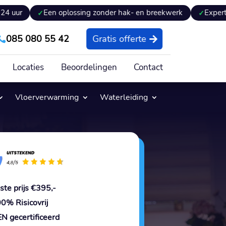
Een oplossing zonder hak- en breekwerk
Expertiseverslag 
085 080 55 42
Gratis offerte

Locaties
Beoordelingen
Contact
Vloerverwarming
Waterleiding
ste prijs €395,-
0% Risicovrij
N gecertificeerd