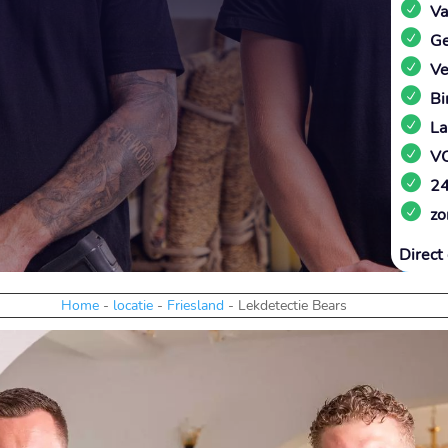
Va
Ge
Ve
Bi
La
VC
24
zo
Direct 
Home
-
locatie
-
Friesland
-
Lekdetectie Bears