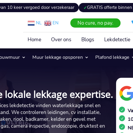
vergoed door verzekeraar
GRATIS offerte binnen 24 uur
No cure, no pay.
NL
EN
Home
Over ons
Blogs
Lekdetectie
pouwmuur
Muur lekkage opsporen
Plafond lekkage
 lokale lekkage expertise.
trices lekdetectie vinden waterlekkage snel en
Va
land.​ We controleren leidingen, cv installatie,
aken, riool, badkamer, kelder en gevel met
10
r gas, camera inspectie, endoscopie, druktest en
NE