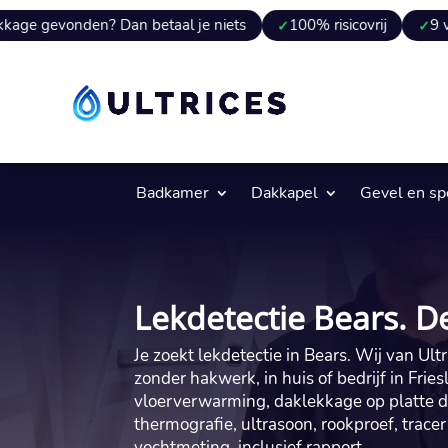
en? Dan betaal je niets
100% risicovrij
9 van 10 keer 
Badkamer
Dakkapel
Gevel en s
Lekdetectie Bears. De
Je zoekt lekdetectie in Bears.​ Wij van Ul
zonder hakwerk, in huis of bedrijf in Fries
vloerverwarming, daklekkage op platte d
thermografie, ultrasoon, rookproef, trace
vochtmeting, inclusief rapport…