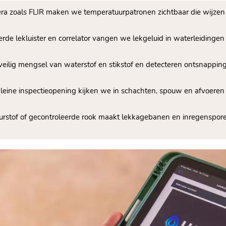
a zoals FLIR maken we temperatuurpatronen zichtbaar die wijzen
rde lekluister en correlator vangen we lekgeluid in waterleidingen
 veilig mengsel van waterstof en stikstof en detecteren ontsnapping
 kleine inspectieopening kijken we in schachten, spouw en afvoere
leurstof of gecontroleerde rook maakt lekkagebanen en inregensp