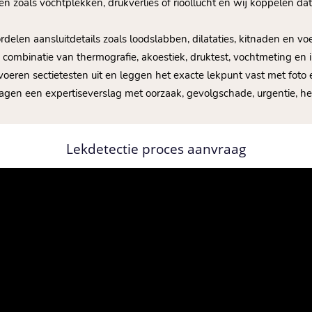
chten zoals vochtplekken, drukverlies of rioollucht en wij koppelen 
rdelen aansluitdetails zoals loodslabben, dilataties, kitnaden en v
e combinatie van thermografie, akoestiek, druktest, vochtmeting en 
, voeren sectietesten uit en leggen het exacte lekpunt vast met foto 
dagen een expertiseverslag met oorzaak, gevolgschade, urgentie, he
Lekdetectie proces aanvraag