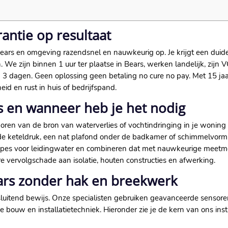
antie op resultaat
 Bears en omgeving razendsnel en nauwkeurig op.​ Je krijgt een dui
​ We zijn binnen 1 uur ter plaatse in Bears, werken landelijk, zi
 3 dagen.​ Geen oplossing geen betaling no cure no pay.​ Met 15 jaa
id en rust in huis of bedrijfspand.​
rs en wanneer heb je het nodig
sporen van de bron van waterverlies of vochtindringing in je woning 
e keteldruk, een nat plafond onder de badkamer of schimmelvormi
es voor leidingwater en combineren dat met nauwkeurige meetmet
e vervolgschade aan isolatie, houten constructies en afwerking.​
ars zonder hak en breekwerk
luitend bewijs.​ Onze specialisten gebruiken geavanceerde sensor
bouw en installatietechniek.​ Hieronder zie je de kern van ons in