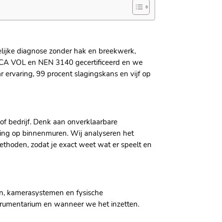
delijke diagnose zonder hak en breekwerk,
jn VCA VOL en NEN 3140 gecertificeerd en we
r ervaring, 99 procent slagingskans en vijf op
of bedrijf.​ Denk aan onverklaarbare
ng op binnenmuren.​ Wij analyseren het
hoden, zodat je exact weet wat er speelt en
en, kamerasystemen en fysische
strumentarium en wanneer we het inzetten.​