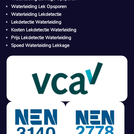
Waterleiding Lek Opsporen
Waterleiding Lekdetectie
Lekdetectie Waterleiding
Kosten Lekdetectie Waterleiding
Prijs Lekdetectie Waterleiding
Spoed Waterleiding Lekkage
Gratis offerte in 24 uur
M
100% risicovrij
Geen lekkage? Geen betaling.
Vast tarief van € 395,- exc btw.
Rapport binnen 3 werkdagen.
100% RIsicovrij.