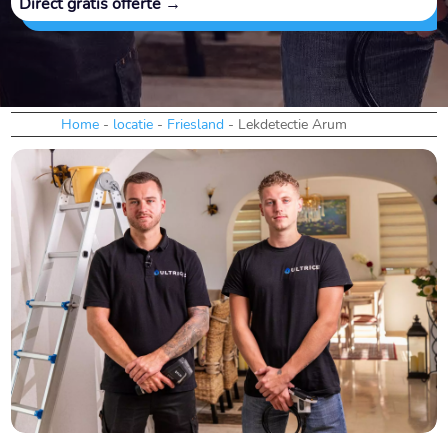
Direct gratis offerte →
Home
-
locatie
-
Friesland
-
Lekdetectie Arum