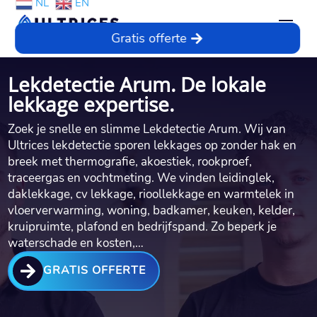
NL
EN
Gratis offerte
Lekdetectie Arum. De lokale
lekkage expertise.
Zoek je snelle en slimme Lekdetectie Arum.​ Wij van
Ultrices lekdetectie sporen lekkages op zonder hak en
breek met thermografie, akoestiek, rookproef,
traceergas en vochtmeting.​ We vinden leidinglek,
daklekkage, cv lekkage, rioollekkage en warmtelek in
vloerverwarming, woning, badkamer, keuken, kelder,
kruipruimte, plafond en bedrijfspand.​ Zo beperk je
waterschade en kosten,…

GRATIS OFFERTE