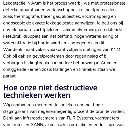
Lekdetectie in Arum is het proces waarbij we met professionele
detectieapparatuur en wetenschappelijke meetprotocollen
zoals thermografie, tracer gas, akoestiek, vochtmapping en
endoscopie de exacte lekkagelocatie aanwijzen.​ Je belt ons bij
onverklaarbare vochtplekken, schimmelvorming, een dalende
keteldruk, druppels aan het plafond, hoge waterrekening of
waterinfiltratie bij harde wind en slagregen die in dit
Waddenklimaat vaker voorkomt volgens metingen van KNMI.​
Ook bij dak en gevelproblemen door regeninslag of bij
verborgen leidingbreuken in oudere bebouwing in Arum en
omliggende kernen zoals Harlingen en Franeker staan we
paraat.​
Hoe onze niet destructieve
technieken werken
Wij combineren meerdere technieken om met hoge
slagingskans van negenennegentig procent de bron te vinden.​
Denk aan infraroodcamera’s van FLIR Systems, vochtmeters
van Trotec en GANN, akoestische correlatie en endoscopie van