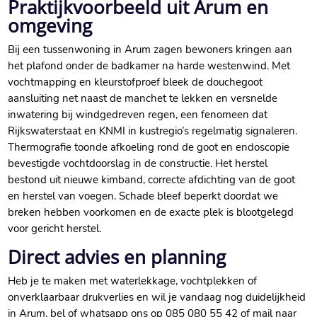
Praktijkvoorbeeld uit Arum en
omgeving
Bij een tussenwoning in Arum zagen bewoners kringen aan
het plafond onder de badkamer na harde westenwind.​ Met
vochtmapping en kleurstofproef bleek de douchegoot
aansluiting net naast de manchet te lekken en versnelde
inwatering bij windgedreven regen, een fenomeen dat
Rijkswaterstaat en KNMI in kustregio’s regelmatig signaleren.​
Thermografie toonde afkoeling rond de goot en endoscopie
bevestigde vochtdoorslag in de constructie.​ Het herstel
bestond uit nieuwe kimband, correcte afdichting van de goot
en herstel van voegen.​ Schade bleef beperkt doordat we
breken hebben voorkomen en de exacte plek is blootgelegd
voor gericht herstel.​
Direct advies en planning
Heb je te maken met waterlekkage, vochtplekken of
onverklaarbaar drukverlies en wil je vandaag nog duidelijkheid
in Arum, bel of whatsapp ons op 085 080 55 42 of mail naar