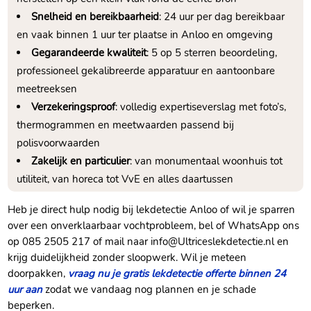
Snelheid en bereikbaarheid
: 24 uur per dag bereikbaar
en vaak binnen 1 uur ter plaatse in Anloo en omgeving
Gegarandeerde kwaliteit
: 5 op 5 sterren beoordeling,
professioneel gekalibreerde apparatuur en aantoonbare
meetreeksen
Verzekeringsproof
: volledig expertiseverslag met foto’s,
thermogrammen en meetwaarden passend bij
polisvoorwaarden
Zakelijk en particulier
: van monumentaal woonhuis tot
utiliteit, van horeca tot VvE en alles daartussen
Heb je direct hulp nodig bij lekdetectie Anloo of wil je sparren
over een onverklaarbaar vochtprobleem, bel of WhatsApp ons
op 085 2505 217 of mail naar info@Ultriceslekdetectie.nl en
krijg duidelijkheid zonder sloopwerk. Wil je meteen
doorpakken,
vraag nu je gratis lekdetectie offerte binnen 24
uur aan
zodat we vandaag nog plannen en je schade
beperken.