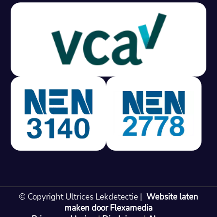
Gratis offerte in 24 uur
M
100% risicovrij
Geen lekkage? Geen betaling.
Vast tarief van € 395,- exc btw.
Rapport binnen 3 werkdagen.
100% RIsicovrij.
Vaak vergoed door verzekeraar.
NEN 3140 gecertificeerd.
Vaste prijs, geen verassingen.
99% Slagingspercentage.
© Copyright Ultrices Lekdetectie |
Website laten
Gratis offerte in 24 uur
maken door Flexamedia