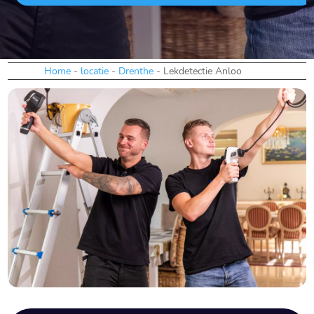
Home
-
locatie
-
Drenthe
-
Lekdetectie Anloo