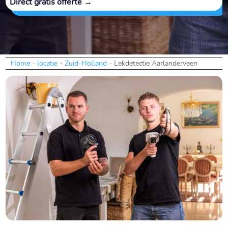
Direct gratis offerte →
Home
-
locatie
-
Zuid-Holland
-
Lekdetectie Aarlanderveen