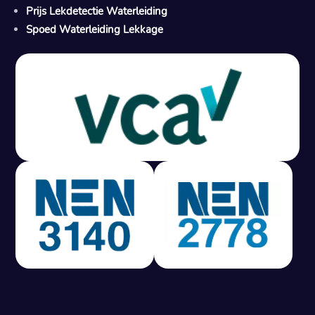
Prijs Lekdetectie Waterleiding
Spoed Waterleiding Lekkage
Gratis offerte in 24 uur
M
100% risicovrij
Geen lekkage? Geen betaling.
Vast tarief van € 395,- exc btw.
Rapport binnen 3 werkdagen.
100% RIsicovrij.
Vaak vergoed door verzekeraar.
NEN 3140 gecertificeerd.
Vaste prijs, geen verassingen.