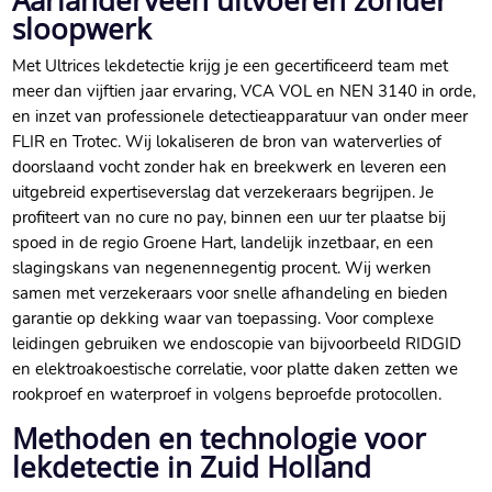
Aarlanderveen uitvoeren zonder
sloopwerk
Met Ultrices lekdetectie krijg je een gecertificeerd team met
meer dan vijftien jaar ervaring, VCA VOL en NEN 3140 in orde,
en inzet van professionele detectieapparatuur van onder meer
FLIR en Trotec.​ Wij lokaliseren de bron van waterverlies of
doorslaand vocht zonder hak en breekwerk en leveren een
uitgebreid expertiseverslag dat verzekeraars begrijpen.​ Je
profiteert van no cure no pay, binnen een uur ter plaatse bij
spoed in de regio Groene Hart, landelijk inzetbaar, en een
slagingskans van negenennegentig procent.​ Wij werken
samen met verzekeraars voor snelle afhandeling en bieden
garantie op dekking waar van toepassing.​ Voor complexe
leidingen gebruiken we endoscopie van bijvoorbeeld RIDGID
en elektroakoestische correlatie, voor platte daken zetten we
rookproef en waterproef in volgens beproefde protocollen.​
Methoden en technologie voor
lekdetectie in Zuid Holland