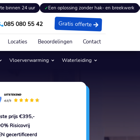
4 uur
Een oplossing zonder hak- en breekwerk
Experti
085 080 55 42
Gratis offerte

Locaties
Beoordelingen
Contact
Vloerverwarming
Waterleiding
ste prijs €395,-
0% Risicovrij
N gecertificeerd