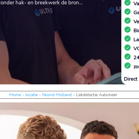
zonder hak- en breekwerk de bron…
Va
Ge
Ve
Bi
La
VC
24
zo
Direct 
Home
-
locatie
-
Noord-Holland
-
Lekdetectie Aalsmeer