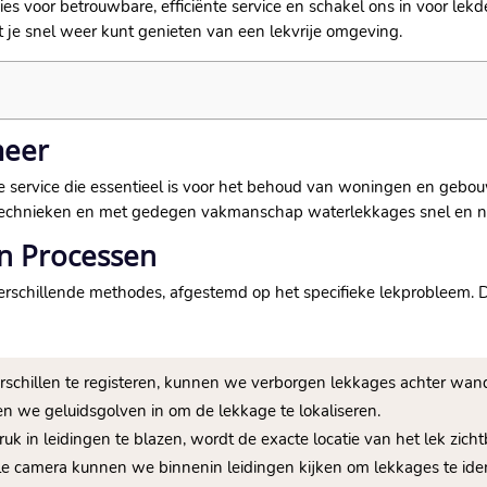
s voor betrouwbare, efficiënte service en schakel ons in voor lekd
t je snel weer kunt genieten van een lekvrije omgeving.
meer
de service die essentieel is voor het behoud van woningen en gebou
 technieken en met gedegen vakmanschap waterlekkages snel en n
en Processen
rschillende methodes, afgestemd op het specifieke lekprobleem. De
schillen te registeren, kunnen we verborgen lekkages achter wan
n we geluidsgolven in om de lekkage te lokaliseren.
uk in leidingen te blazen, wordt de exacte locatie van het lek zicht
e camera kunnen we binnenin leidingen kijken om lekkages te iden