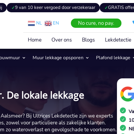
n 10 keer vergoed door verzekeraar
GRATIS offerte binnen 2
No cure, no pay.
NL
EN
Home
Over ons
Blogs
Lekdetectie
pouwmuur
Muur lekkage opsporen
Plafond lekkage
. De lokale lekkage
Va
alsmeer? Bij Ultrices Lekdetectie zijn we experts
10
, zowel voor particuliere als zakelijke klanten.
NE
om zo wateroverlast en gevolgschade te voorkomen.