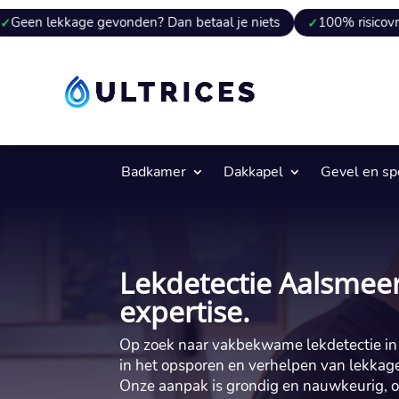
age gevonden? Dan betaal je niets
100% risicovrij
9 va
Badkamer
Dakkapel
Gevel en s
Lekdetectie Aalsmeer
expertise.
Op zoek naar vakbekwame lekdetectie in A
in het opsporen en verhelpen van lekkages
Onze aanpak is grondig en nauwkeurig, 