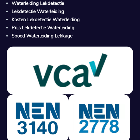
Waterleiding Lekdetectie
Lekdetectie Waterleiding
Kosten Lekdetectie Waterleiding
Prijs Lekdetectie Waterleiding
Spoed Waterleiding Lekkage
Gratis offerte in 24 uur
M
100% risicovrij
Geen lekkage? Geen betaling.
Vast tarief van € 395,- exc btw.
Rapport binnen 3 werkdagen.
100% RIsicovrij.
Vaak vergoed door verzekeraar.