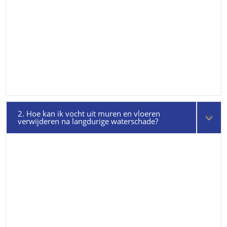
2. Hoe kan ik vocht uit muren en vloeren
verwijderen na langdurige waterschade?