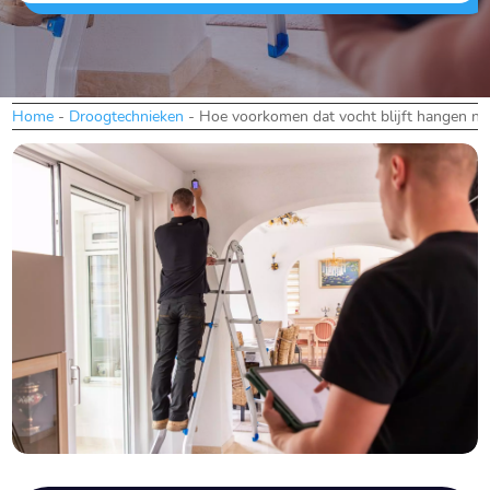
Home
-
Droogtechnieken
-
Hoe voorkomen dat vocht blijft hangen na 