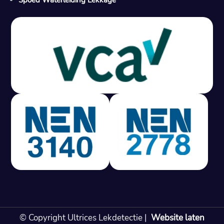
Gratis offerte in 24 uur
M
100% risicovrij
Geen lekkage? Geen betaling.
Vast tarief van € 395,- exc btw.
Rapport binnen 3 werkdagen.
100% RIsicovrij.
Vaak vergoed door verzekeraar.
NEN 3140 gecertificeerd.
Vaste prijs, geen verassingen.
99% Slagingspercentage.
© Copyright Ultrices Lekdetectie |
Website laten