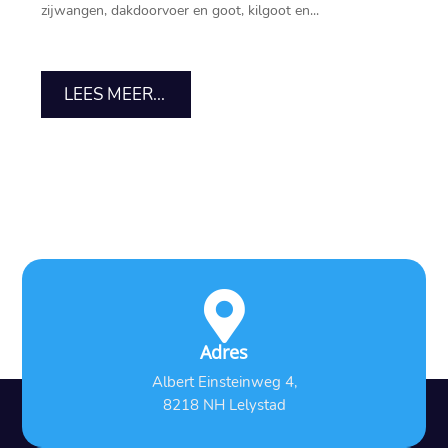
zijwangen, dakdoorvoer en goot, kilgoot en...
LEES MEER...

Adres
Albert Einsteinweg 4,
8218 NH Lelystad