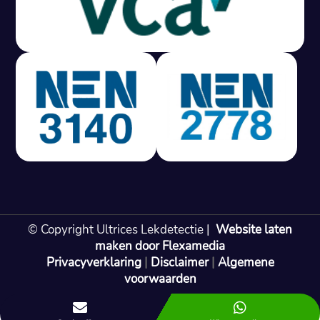
Gratis offerte in 24 uur
M
100% risicovrij
Geen lekkage? Geen betaling.
Vast tarief van € 395,- exc btw.
Rapport binnen 3 werkdagen.
100% RIsicovrij.
Vaak vergoed door verzekeraar.
NEN 3140 gecertificeerd.
Vaste prijs, geen verassingen.
99% Slagingspercentage.
© Copyright Ultrices Lekdetectie |
Website laten
Gratis offerte in 24 uur
maken door Flexamedia
Privacyverklaring
|
Disclaimer
|
Algemene
Bel: 085 080 55 42
voorwaarden

