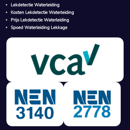
Lekdetectie Waterleiding
Kosten Lekdetectie Waterleiding
Prijs Lekdetectie Waterleiding
Spoed Waterleiding Lekkage
Gratis offerte in 24 uur
M
100% risicovrij
Geen lekkage? Geen betaling.
Vast tarief van € 395,- exc btw.
Rapport binnen 3 werkdagen.
100% RIsicovrij.
Vaak vergoed door verzekeraar.
NEN 3140 gecertificeerd.