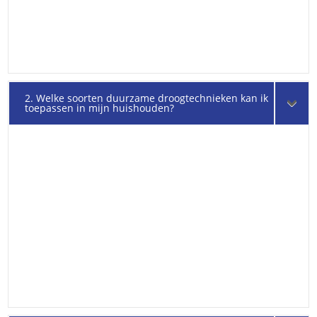
2. Welke soorten duurzame droogtechnieken kan ik
toepassen in mijn huishouden?