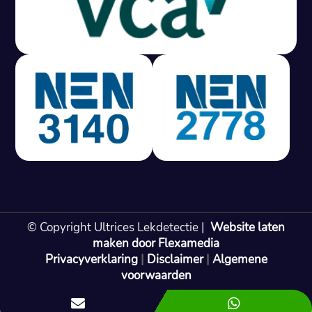
Gratis offerte in 24 uur
M
100% risicovrij
Geen lekkage? Geen betaling.
Vast tarief van € 395,- exc btw.
Rapport binnen 3 werkdagen.
100% RIsicovrij.
Vaak vergoed door verzekeraar.
NEN 3140 gecertificeerd.
Vaste prijs, geen verassingen.
99% Slagingspercentage.
© Copyright Ultrices Lekdetectie |
Website laten
Gratis offerte in 24 uur
maken door Flexamedia
Privacyverklaring
|
Disclaimer
|
Algemene
Bel: 085 080 55 42
voorwaarden

