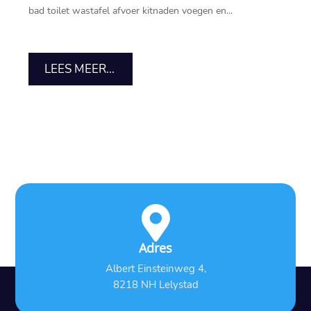
bad toilet wastafel afvoer kitnaden voegen en...
LEES MEER...

Adres
Albert Einsteinweg 4,
8218 NH Lelystad