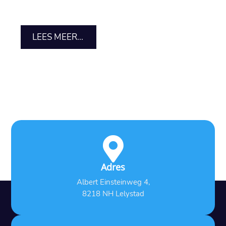
LEES MEER...

Adres
Albert Einsteinweg 4,
8218 NH Lelystad