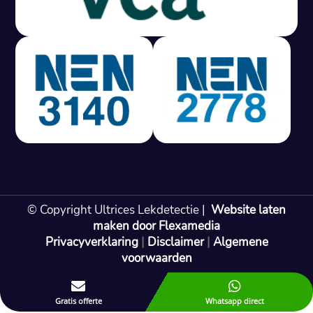
Gratis offerte in 24 uur
M
100% risicovrij
Geen lekkage? Geen betaling.
Vast tarief van € 395,- exc btw.
Rapport binnen 3 werkdagen.
100% RIsicovrij.
Vaak vergoed door verzekeraar.
NEN 3140 gecertificeerd.
Vaste prijs, geen verassingen.
99% Slagingspercentage.
© Copyright Ultrices Lekdetectie |
Website laten
Gratis offerte in 24 uur
maken door Flexamedia
Privacyverklaring
|
Disclaimer
|
Algemene
Bel: 085 080 55 42
voorwaarden


Gratis offerte
Whatsapp direct