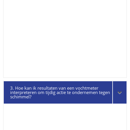
3. Hoe kan ik resultaten van een vochtmeter
interpreteren om tijdig actie te ondernemen tegen
schimmel?