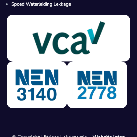
Spoed Waterleiding Lekkage
Gratis offerte in 24 uur
M
100% risicovrij
Geen lekkage? Geen betaling.
Vast tarief van € 395,- exc btw.
Rapport binnen 3 werkdagen.
100% RIsicovrij.
Vaak vergoed door verzekeraar.
NEN 3140 gecertificeerd.
Vaste prijs, geen verassingen.
99% Slagingspercentage.