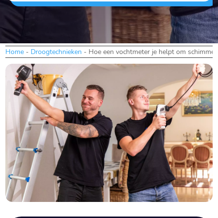
Home
-
Droogtechnieken
-
Hoe een vochtmeter je helpt om schimmel