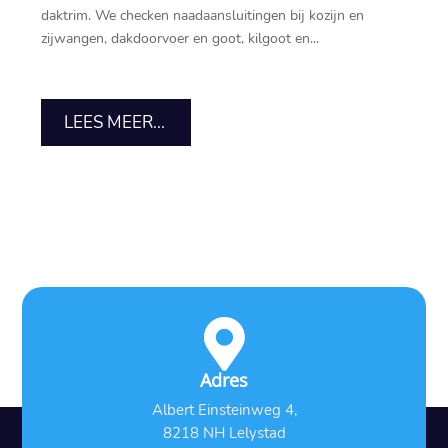
daktrim.​ We checken naadaansluitingen bij kozijn en
zijwangen, dakdoorvoer en goot, kilgoot en...
LEES MEER...

Adres
Albert Einsteinweg 4,
8218 NH Lelystad