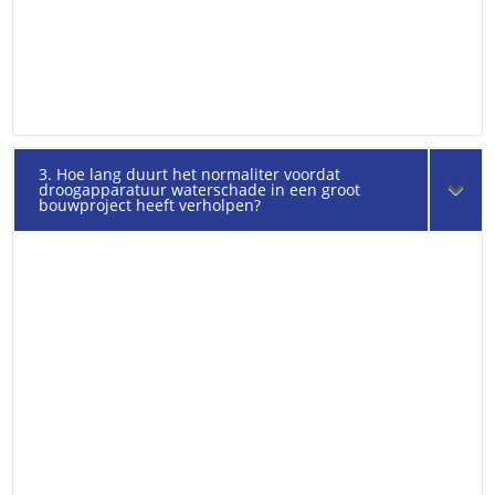
3. Hoe lang duurt het normaliter voordat
droogapparatuur waterschade in een groot
bouwproject heeft verholpen?