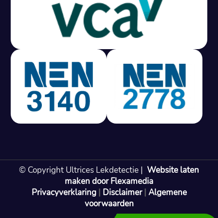
Gratis offerte in 24 uur
M
100% risicovrij
Geen lekkage? Geen betaling.
Vast tarief van € 395,- exc btw.
Rapport binnen 3 werkdagen.
100% RIsicovrij.
Vaak vergoed door verzekeraar.
NEN 3140 gecertificeerd.
Vaste prijs, geen verassingen.
99% Slagingspercentage.
© Copyright Ultrices Lekdetectie |
Website laten
Gratis offerte in 24 uur
maken door Flexamedia
Privacyverklaring
|
Disclaimer
|
Algemene
Bel: 085 080 55 42
voorwaarden