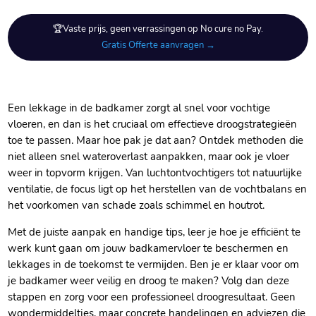
🏆Vaste prijs, geen verrassingen op No cure no Pay.
Gratis Offerte aanvragen →
Een lekkage in de badkamer zorgt al snel voor vochtige
vloeren, en dan is het cruciaal om effectieve droogstrategieën
toe te passen.​ Maar hoe pak je dat aan? Ontdek methoden die
niet alleen snel wateroverlast aanpakken, maar ook je vloer
weer in topvorm krijgen.​ Van luchtontvochtigers tot natuurlijke
ventilatie, de focus ligt op het herstellen van de vochtbalans en
het voorkomen van schade zoals schimmel en houtrot.​
Met de juiste aanpak en handige tips, leer je hoe je efficiënt te
werk kunt gaan om jouw badkamervloer te beschermen en
lekkages in de toekomst te vermijden.​ Ben je er klaar voor om
je badkamer weer veilig en droog te maken? Volg dan deze
stappen en zorg voor een professioneel droogresultaat.​ Geen
wondermiddeltjes, maar concrete handelingen en adviezen die