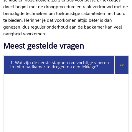
schade en hoge kosten.​ Zorg er dus voor dat je bij lekkages
direct begint met de droogprocedure en raak vertrouwd met de
benodigde technieken om toekomstige calamiteiten het hoofd
te bieden.​ Herinner je dat voorkomen altijd beter is dan
genezen, dus regulier onderhoud aan de badkamer kan veel
narigheid voorkomen.​
Meest gestelde vragen
1. Wat zijn de eerste stappen om vochtige vloeren
in mijn badkamer te drogen na een lekkage?