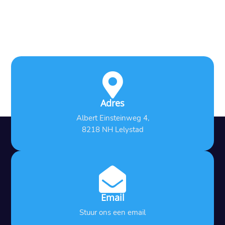

Adres
Albert Einsteinweg 4,
8218 NH Lelystad

Email
Stuur ons een email