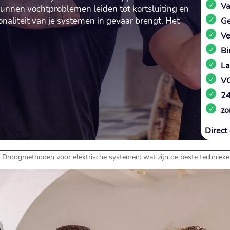
Va
n kunnen vochtproblemen leiden tot kortsluiting en
naliteit van je systemen in gevaar brengt.​ Het
Ge
Ve
Bi
La
VC
24
zo
Direct 
-
Droogmethoden voor elektrische systemen: wat zijn de beste technieken