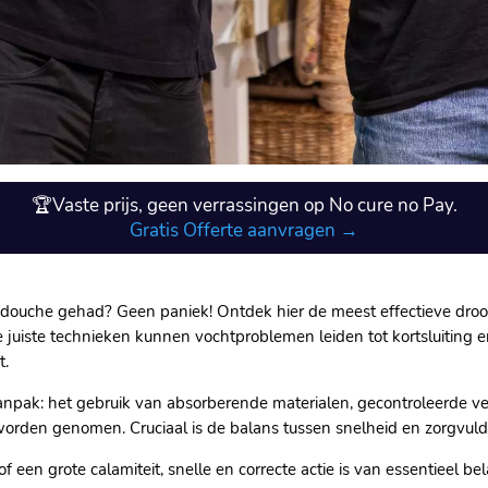
🏆Vaste prijs, geen verrassingen op No cure no Pay.
Gratis Offerte aanvragen →
 douche gehad? Geen paniek! Ontdek hier de meest effectieve droo
de juiste technieken kunnen vochtproblemen leiden tot kortsluiting 
.​
npak: het gebruik van absorberende materialen, gecontroleerde ver
 worden genomen.​ Cruciaal is de balans tussen snelheid en zorgvul
f een grote calamiteit, snelle en correcte actie is van essentieel b