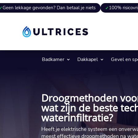
e gevonden? Dan betaal je niets
100% risicovrij
9 van 
Badkamer
Dakkapel
Gevel en s
Droogmethoden voor 
wat zijn de beste te
waterinfiltratie?
Heeft je elektrische systeem een onverw
meest effectieve droogmethoden na wateri