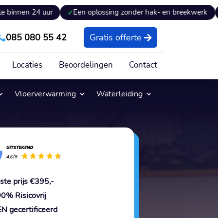
uur
Een oplossing zonder hak- en breekwerk
Expertise
085 080 55 42
Gratis offerte

Locaties
Beoordelingen
Contact
Vloerverwarming
Waterleiding
ste prijs €395,-
0% Risicovrij
N gecertificeerd