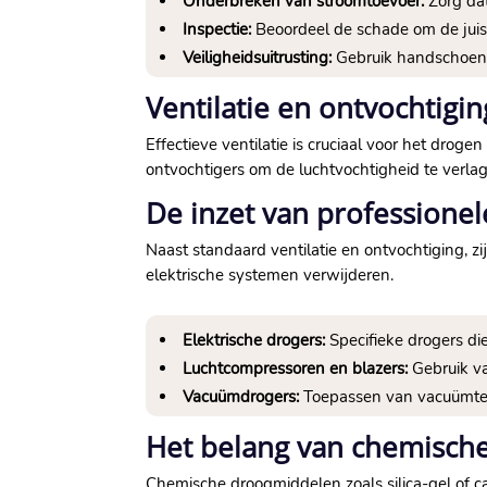
Onderbreken van stroomtoevoer:
Zorg dat 
Inspectie:
Beoordeel de schade om de juis
Veiligheidsuitrusting:
Gebruik handschoenen
Ventilatie en ontvochtiging
Effectieve ventilatie is cruciaal voor het dro
ontvochtigers om de luchtvochtigheid te verlag
De inzet van professione
Naast standaard ventilatie en ontvochtiging, zi
elektrische systemen verwijderen.​
Elektrische drogers:
Specifieke drogers di
Luchtcompressoren en blazers:
Gebruik va
Vacuümdrogers:
Toepassen van vacuümtech
Het belang van chemisch
Chemische droogmiddelen zoals silica-gel of c