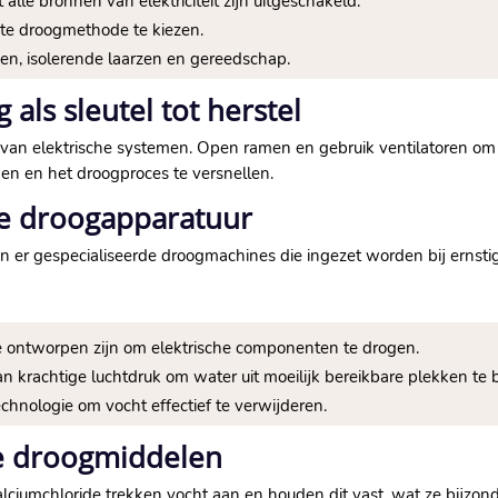
alle bronnen van elektriciteit zijn uitgeschakeld.​
te droogmethode te kiezen.​
, isolerende laarzen en gereedschap.​
 als sleutel tot herstel
gen van elektrische systemen.​ Open ramen en gebruik ventilatoren o
en en het droogproces te versnellen.​
le droogapparatuur
jn er gespecialiseerde droogmachines die ingezet worden bij ernstige
e ontworpen zijn om elektrische componenten te drogen.​
n krachtige luchtdruk om water uit moeilijk bereikbare plekken te b
nologie om vocht effectief te verwijderen.​
e droogmiddelen
alciumchloride trekken vocht aan en houden dit vast, wat ze bijzon