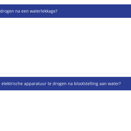
ig drogen na een waterlekkage?
 elektrische apparatuur te drogen na blootstelling aan water?