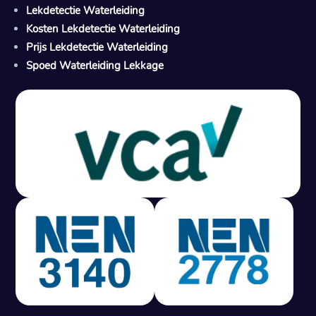
Lekdetectie Waterleiding
Kosten Lekdetectie Waterleiding
Prijs Lekdetectie Waterleiding
Spoed Waterleiding Lekkage
Gratis offerte in 24 uur
M
100% risicovrij
Geen lekkage? Geen betaling.
Vast tarief van € 395,- exc btw.
Rapport binnen 3 werkdagen.
100% RIsicovrij.
Vaak vergoed door verzekeraar.
NEN 3140 gecertificeerd.