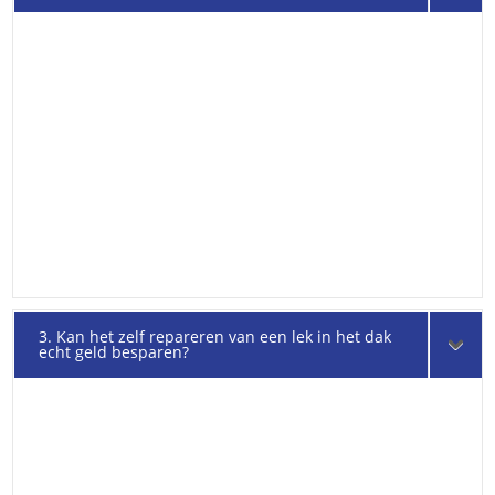
3. Kan het zelf repareren van een lek in het dak
echt geld besparen?