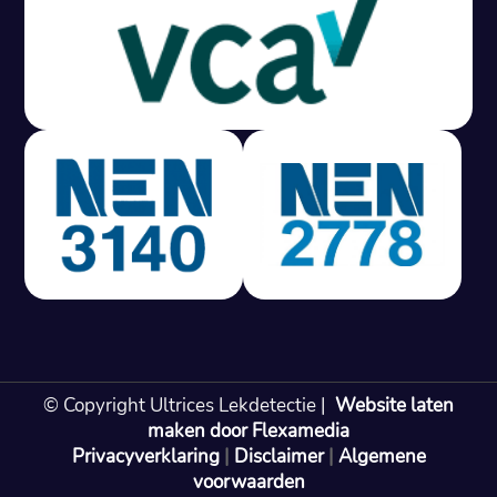
Gratis offerte in 24 uur
M
100% risicovrij
Geen lekkage? Geen betaling.
Vast tarief van € 395,- exc btw.
Rapport binnen 3 werkdagen.
100% RIsicovrij.
Vaak vergoed door verzekeraar.
NEN 3140 gecertificeerd.
Vaste prijs, geen verassingen.
99% Slagingspercentage.
© Copyright Ultrices Lekdetectie |
Website laten
Gratis offerte in 24 uur
maken door Flexamedia
Privacyverklaring
|
Disclaimer
|
Algemene
Bel: 085 080 55 42
voorwaarden