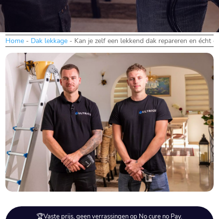
Home
-
Dak lekkage
-
Kan je zelf een lekkend dak repareren en écht g
🏆Vaste prijs, geen verrassingen op No cure no Pay.