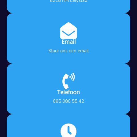
8218 NH Lelystad

Email
Stuur ons een email

Telefoon
085 080 55 42
