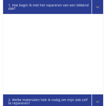
1. Hoe begin ik met het repareren van een lekkend
dak?
2. Welke materialen heb ik nodig om mijn dak zelf
te repareren?