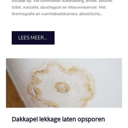
oorzaak op.​ We controleren waterleiding, afvoer, douche,
toilet, wastafel, douchegoot en inbouwreservoir.​ Met
thermografie en warmtebeeldcamera, akoestische...
LEES MEER...
Dakkapel lekkage laten opsporen