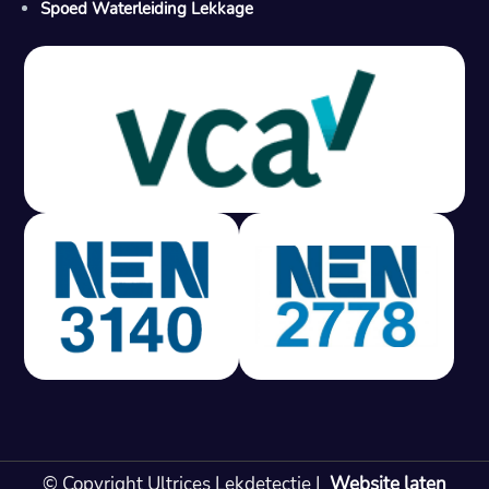
Spoed Waterleiding Lekkage
Gratis offerte in 24 uur
M
100% risicovrij
Geen lekkage? Geen betaling.
Vast tarief van € 395,- exc btw.
Rapport binnen 3 werkdagen.
100% RIsicovrij.
Vaak vergoed door verzekeraar.
NEN 3140 gecertificeerd.
Vaste prijs, geen verassingen.
99% Slagingspercentage.
© Copyright Ultrices Lekdetectie |
Website laten