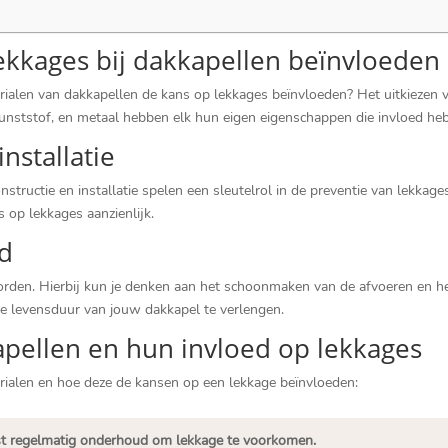
lekkages bij dakkapellen beïnvloeden
ialen van dakkapellen de kans op lekkages beïnvloeden? Het uitkiezen va
unststof, en metaal hebben elk hun eigen eigenschappen die invloed heb
nstallatie
nstructie en installatie spelen een sleutelrol in de preventie van lekkag
 op lekkages aanzienlijk.​
d
den.​ Hierbij kun je denken aan het schoonmaken van de afvoeren en he
e levensduur van jouw dakkapel te verlengen.​
apellen en hun invloed op lekkages
ialen en hoe deze de kansen op een lekkage beïnvloeden:
eist regelmatig onderhoud om lekkage te voorkomen.​