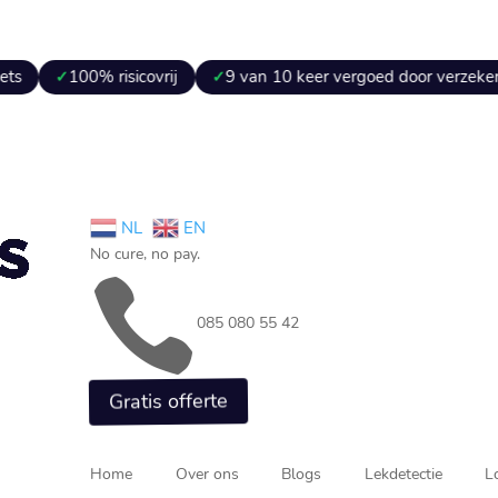
00% risicovrij
9 van 10 keer vergoed door verzekeraar
NL
EN
No cure, no pay.

085 080 55 42
Gratis offerte
Home
Over ons
Blogs
Lekdetectie
L