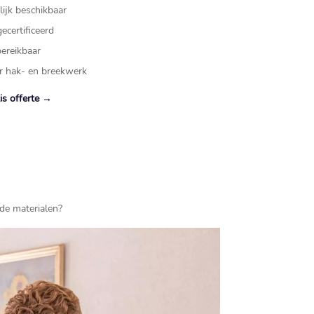
lijk beschikbaar
ecertificeerd
bereikbaar
r hak- en breekwerk
tis offerte →
nde materialen?