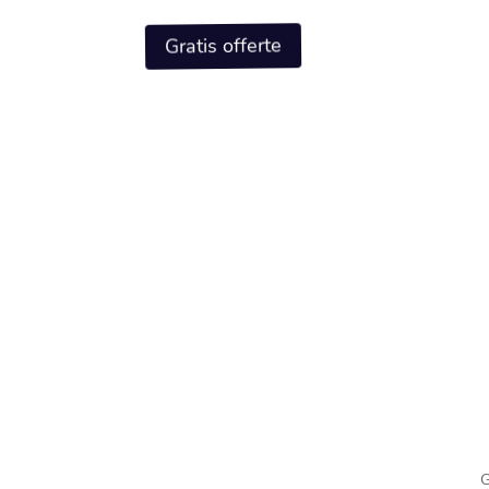
Gratis offerte
Hoe groot is de kans o
van verschillende mat
Ben je benieuwd naar de kans op lekkages bij dakk
belangrijke overweging, of je nu overweegt een n
een bestaande constructie.​ Lekkages kunnen imme
materialen hebben elk hun eigen…
G