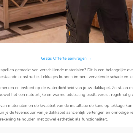
🏆Vaste prijs, geen verrassingen op No cure no Pay.
Gratis Offerte aanvragen →
apellen gemaakt van verschillende materialen? Dit is een belangrijke o
bestaande constructie.​ Lekkages kunnen immers vervelende schade en ko
nmerken en invloed op de waterdichtheid van jouw dakkapel.​ Zo staan 
ewel het een natuurlijke en warme uitstraling biedt, vereist regelmati
n materialen en de kwaliteit van de installatie de kans op lekkage kunn
n je de levensduur van je dakkapel aanzienlijk verlengen en onnodige rep
rekening te houden met zowel esthetiek als functionaliteit.​