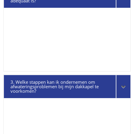
adequaat is?
3. Welke stappen kan ik ondernemen om
afwateringsproblemen bij mijn dakkapel te
voorkomen?