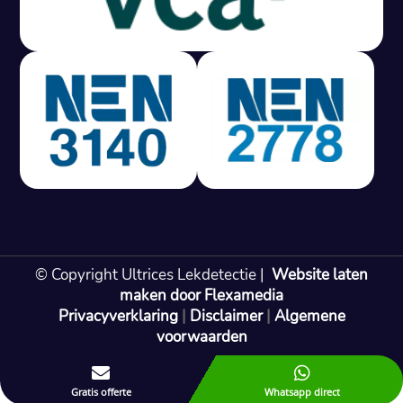
Gratis offerte in 24 uur
M
100% risicovrij
Geen lekkage? Geen betaling.
Vast tarief van € 395,- exc btw.
Rapport binnen 3 werkdagen.
100% RIsicovrij.
Vaak vergoed door verzekeraar.
NEN 3140 gecertificeerd.
Vaste prijs, geen verassingen.
99% Slagingspercentage.
© Copyright Ultrices Lekdetectie |
Website laten
Gratis offerte in 24 uur
maken door Flexamedia
Privacyverklaring
|
Disclaimer
|
Algemene
Bel: 085 080 55 42
voorwaarden


Gratis offerte
Whatsapp direct