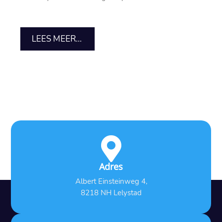
LEES MEER...

Adres
Albert Einsteinweg 4,
8218 NH Lelystad