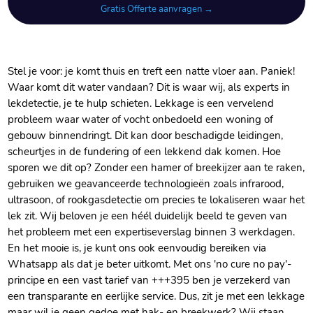
Gratis Offerte aanvragen →
Stel je voor: je komt thuis en treft een natte vloer aan. Paniek!
Waar komt dit water vandaan? Dit is waar wij, als experts in
lekdetectie, je te hulp schieten. Lekkage is een vervelend
probleem waar water of vocht onbedoeld een woning of
gebouw binnendringt. Dit kan door beschadigde leidingen,
scheurtjes in de fundering of een lekkend dak komen. Hoe
sporen we dit op? Zonder een hamer of breekijzer aan te raken,
gebruiken we geavanceerde technologieën zoals infrarood,
ultrasoon, of rookgasdetectie om precies te lokaliseren waar het
lek zit. Wij beloven je een héél duidelijk beeld te geven van
het probleem met een expertiseverslag binnen 3 werkdagen.
En het mooie is, je kunt ons ook eenvoudig bereiken via
Whatsapp als dat je beter uitkomt. Met ons 'no cure no pay'-
principe en een vast tarief van +++395 ben je verzekerd van
een transparante en eerlijke service. Dus, zit je met een lekkage
maar wil je geen gedoe met hak- en breekwerk? Wij staan