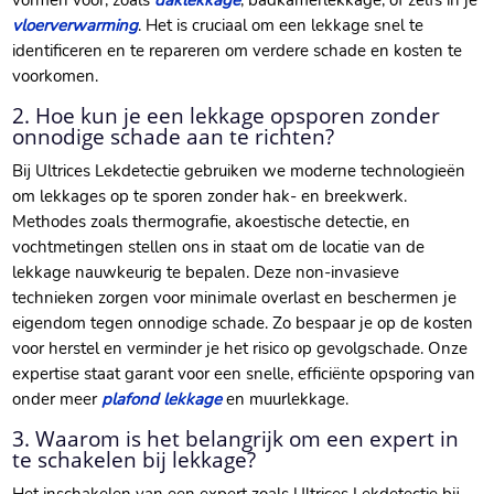
vormen voor, zoals
daklekkage
, badkamerlekkage, of zelfs in je
vloerverwarming
. Het is cruciaal om een lekkage snel te
identificeren en te repareren om verdere schade en kosten te
voorkomen.
2. Hoe kun je een lekkage opsporen zonder
onnodige schade aan te richten?
Bij Ultrices Lekdetectie gebruiken we moderne technologieën
om lekkages op te sporen zonder hak- en breekwerk.
Methodes zoals thermografie, akoestische detectie, en
vochtmetingen stellen ons in staat om de locatie van de
lekkage nauwkeurig te bepalen. Deze non-invasieve
technieken zorgen voor minimale overlast en beschermen je
eigendom tegen onnodige schade. Zo bespaar je op de kosten
voor herstel en verminder je het risico op gevolgschade. Onze
expertise staat garant voor een snelle, efficiënte opsporing van
onder meer
plafond lekkage
en muurlekkage.
3. Waarom is het belangrijk om een expert in
te schakelen bij lekkage?