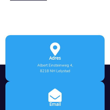

Adres
Albert Einsteinweg 4,
8218 NH Lelystad

Email