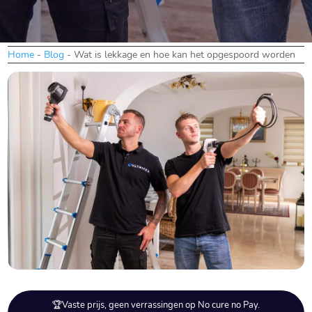
Home
-
Blog
-
Wat is lekkage en hoe kan het opgespoord worden
🏆Vaste prijs, geen verrassingen op No cure no Pay.