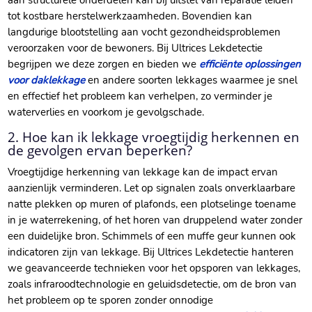
aan structurele onderdelen kan bij uitstel van reparatie leiden
tot kostbare herstelwerkzaamheden. Bovendien kan
langdurige blootstelling aan vocht gezondheidsproblemen
veroorzaken voor de bewoners. Bij Ultrices Lekdetectie
begrijpen we deze zorgen en bieden we
efficiënte oplossingen
voor daklekkage
en andere soorten lekkages waarmee je snel
en effectief het probleem kan verhelpen, zo verminder je
waterverlies en voorkom je gevolgschade.
2. Hoe kan ik lekkage vroegtijdig herkennen en
de gevolgen ervan beperken?
Vroegtijdige herkenning van lekkage kan de impact ervan
aanzienlijk verminderen. Let op signalen zoals onverklaarbare
natte plekken op muren of plafonds, een plotselinge toename
in je waterrekening, of het horen van druppelend water zonder
een duidelijke bron. Schimmels of een muffe geur kunnen ook
indicatoren zijn van lekkage. Bij Ultrices Lekdetectie hanteren
we geavanceerde technieken voor het opsporen van lekkages,
zoals infraroodtechnologie en geluidsdetectie, om de bron van
het probleem op te sporen zonder onnodige