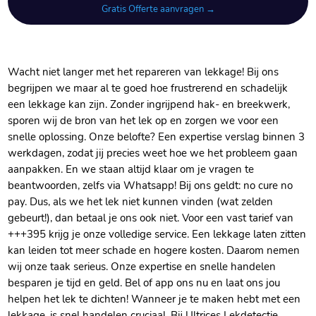
Gratis Offerte aanvragen →
Wacht niet langer met het repareren van lekkage! Bij ons
begrijpen we maar al te goed hoe frustrerend en schadelijk
een lekkage kan zijn. Zonder ingrijpend hak- en breekwerk,
sporen wij de bron van het lek op en zorgen we voor een
snelle oplossing. Onze belofte? Een expertise verslag binnen 3
werkdagen, zodat jij precies weet hoe we het probleem gaan
aanpakken. En we staan altijd klaar om je vragen te
beantwoorden, zelfs via Whatsapp! Bij ons geldt: no cure no
pay. Dus, als we het lek niet kunnen vinden (wat zelden
gebeurt!), dan betaal je ons ook niet. Voor een vast tarief van
+++395 krijg je onze volledige service. Een lekkage laten zitten
kan leiden tot meer schade en hogere kosten. Daarom nemen
wij onze taak serieus. Onze expertise en snelle handelen
besparen je tijd en geld. Bel of app ons nu en laat ons jou
helpen het lek te dichten! Wanneer je te maken hebt met een
lekkage, is snel handelen cruciaal. Bij Ultrices Lekdetectie