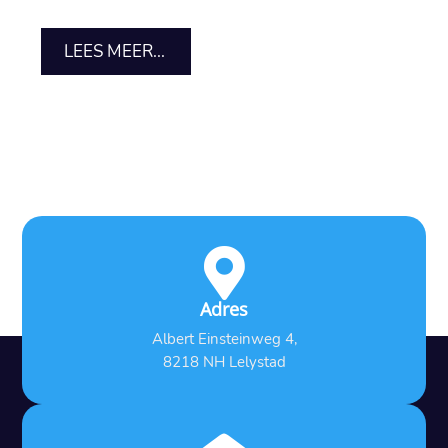
LEES MEER...

Adres
Albert Einsteinweg 4,
8218 NH Lelystad