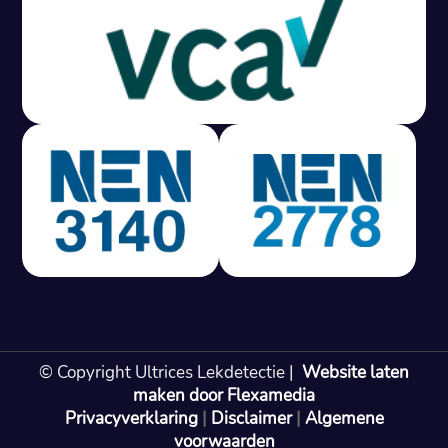
Gratis offerte in 24 uur
M
100% risicovrij
Geen lekkage? Geen betaling.
Vast tarief van € 395,- exc btw.
Rapport binnen 3 werkdagen.
100% RIsicovrij.
Vaak vergoed door verzekeraar.
NEN 3140 gecertificeerd.
Vaste prijs, geen verassingen.
99% Slagingspercentage.
© Copyright Ultrices Lekdetectie |
Website laten
Gratis offerte in 24 uur
maken door Flexamedia
Privacyverklaring
|
Disclaimer
|
Algemene
Bel: 085 080 55 42
voorwaarden