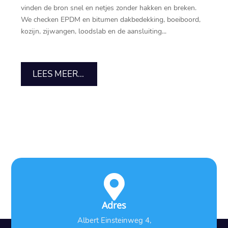
vinden de bron snel en netjes zonder hakken en breken.​
We checken EPDM en bitumen dakbedekking, boeiboord,
kozijn, zijwangen, loodslab en de aansluiting...
LEES MEER...

Adres
Albert Einsteinweg 4,