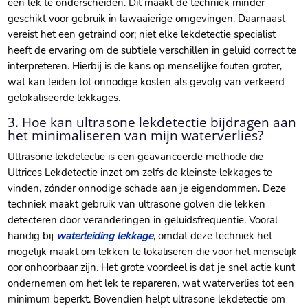
een lek te onderscheiden.​ Dit maakt de techniek minder
geschikt voor gebruik in lawaaierige omgevingen.​ Daarnaast
vereist het een getraind oor; niet elke lekdetectie specialist
heeft de ervaring om de subtiele verschillen in geluid correct te
interpreteren.​ Hierbij is de kans op menselijke fouten groter,
wat kan leiden tot onnodige kosten als gevolg van verkeerd
gelokaliseerde lekkages.​
3.​ Hoe kan ultrasone lekdetectie bijdragen aan
het minimaliseren van mijn waterverlies?
Ultrasone lekdetectie is een geavanceerde methode die
Ultrices Lekdetectie inzet om zelfs de kleinste lekkages te
vinden, zónder onnodige schade aan je eigendommen.​ Deze
techniek maakt gebruik van ultrasone golven die lekken
detecteren door veranderingen in geluidsfrequentie.​ Vooral
handig bij
waterleiding lekkage
, omdat deze techniek het
mogelijk maakt om lekken te lokaliseren die voor het menselijk
oor onhoorbaar zijn.​ Het grote voordeel is dat je snel actie kunt
ondernemen om het lek te repareren, wat waterverlies tot een
minimum beperkt.​ Bovendien helpt ultrasone lekdetectie om