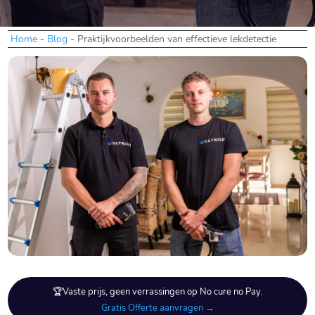
Home
-
Blog
-
Praktijkvoorbeelden van effectieve lekdetectie
🏆Vaste prijs, geen verrassingen op No cure no Pay.
Gratis Offerte aanvragen →