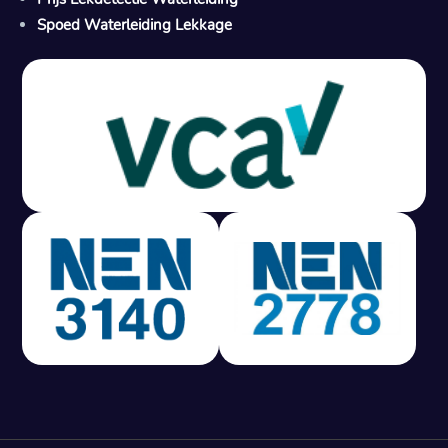
Spoed Waterleiding Lekkage
Gratis offerte in 24 uur
M
100% risicovrij
Geen lekkage? Geen betaling.
Vast tarief van € 395,- exc btw.
Rapport binnen 3 werkdagen.
100% RIsicovrij.
Vaak vergoed door verzekeraar.
NEN 3140 gecertificeerd.
Vaste prijs, geen verassingen.
99% Slagingspercentage.