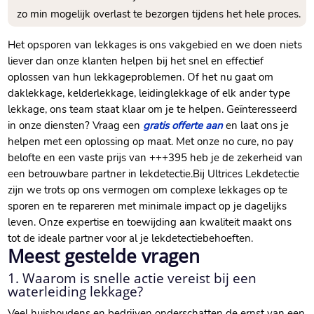
zo min mogelijk overlast te bezorgen tijdens het hele proces.​
Het opsporen van lekkages is ons vakgebied en we doen niets
liever dan onze klanten helpen bij het snel en effectief
oplossen van hun lekkageproblemen.​ Of het nu gaat om
daklekkage, kelderlekkage, leidinglekkage of elk ander type
lekkage, ons team staat klaar om je te helpen.​ Geïnteresseerd
in onze diensten? Vraag een
gratis offerte aan
en laat ons je
helpen met een oplossing op maat.​ Met onze no cure, no pay
belofte en een vaste prijs van +++395 heb je de zekerheid van
een betrouwbare partner in lekdetectie.​ Bij Ultrices Lekdetectie
zijn we trots op ons vermogen om complexe lekkages op te
sporen en te repareren met minimale impact op je dagelijks
leven.​ Onze expertise en toewijding aan kwaliteit maakt ons
tot de ideale partner voor al je lekdetectiebehoeften.​
Meest gestelde vragen
1.​ Waarom is snelle actie vereist bij een
waterleiding lekkage?
Veel huishoudens en bedrijven onderschatten de ernst van een