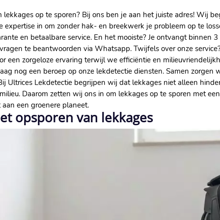
kkages op te sporen? Bij ons ben je aan het juiste adres! Wij begr
ze expertise in om zonder hak- en breekwerk je probleem op te losse
parante en betaalbare service. En het mooiste? Je ontvangt binne
 vragen te beantwoorden via Whatsapp. Twijfels over onze service?
oor een zorgeloze ervaring terwijl we efficiëntie en milieuvriendelij
aag nog een beroep op onze lekdetectie diensten. Samen zorgen 
ij Ultrices Lekdetectie begrijpen wij dat lekkages niet alleen hind
lieu. Daarom zetten wij ons in om lekkages op te sporen met een f
t aan een groenere planeet.
het opsporen van lekkages