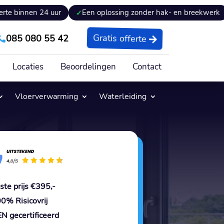
uur
Een oplossing zonder hak- en breekwerk
Expertise
085 080 55 42
Gratis offerte

Locaties
Beoordelingen
Contact
Vloerverwarming
Waterleiding
ste prijs €395,-
0% Risicovrij
N gecertificeerd