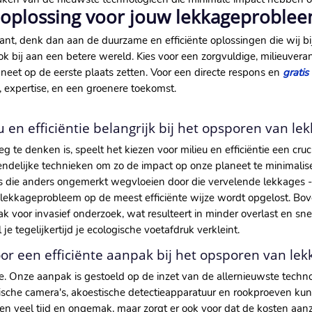
oplossing voor jouw lekkageproble
ant, denk dan aan de duurzame en efficiënte oplossingen die wij bi
ook bij aan een betere wereld. Kies voor een zorgvuldige, milieuve
aneet op de eerste plaats zetten. Voor een directe respons en
gratis
d, expertise, en een groenere toekomst.
 en efficiëntie belangrijk bij het opsporen van le
 te denken is, speelt het kiezen voor milieu en efficiëntie een cruci
riendelijke technieken om zo de impact op onze planeet te minimalis
rs die anders ongemerkt wegvloeien door die vervelende lekkages -
e lekkageprobleem op de meest efficiënte wijze wordt opgelost. Bo
oor invasief onderzoek, wat resulteert in minder overlast en snelle
e tegelijkertijd je ecologische voetafdruk verkleint.
oor een efficiënte aanpak bij het opsporen van lek
ctie. Onze aanpak is gestoeld op de inzet van de allernieuwste tech
ische camera's, akoestische detectieapparatuur en rookproeven ku
een veel tijd en ongemak, maar zorgt er ook voor dat de kosten aanz