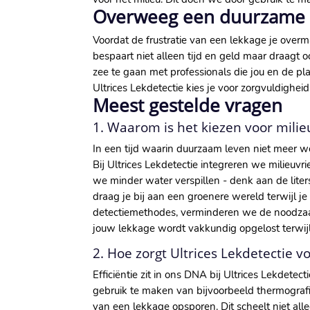
Overweeg een duurzame 
Voordat de frustratie van een lekkage je overm
bespaart niet alleen tijd en geld maar draagt 
zee te gaan met professionals die jou en de pl
Ultrices Lekdetectie kies je voor zorgvuldighei
Meest gestelde vragen
1. Waarom is het kiezen voor milieu
In een tijd waarin duurzaam leven niet meer weg
Bij Ultrices Lekdetectie integreren we milieuv
we minder water verspillen - denk aan de lite
draag je bij aan een groenere wereld terwijl j
detectiemethodes, verminderen we de noodzaak v
jouw lekkage wordt vakkundig opgelost terwijl j
2. Hoe zorgt Ultrices Lekdetectie v
Efficiëntie zit in ons DNA bij Ultrices Lekdete
gebruik te maken van bijvoorbeeld thermograf
van een lekkage opsporen. Dit scheelt niet all