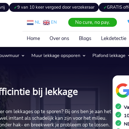
10 keer vergoed door verzekeraar
GRATIS offerte binnen 24 
No cure, no pay.
NL
EN
Home
Over ons
Blogs
Lekdetectie
pouwmuur
Muur lekkage opsporen
Plafond lekkage
ficintie bij lekkage
Va
r om lekkages op te sporen? Bij ons ben je aan het
10
el irritant als schadelijk kan zijn voor het milieu.
NE
onder hak- en breekwerk je probleem op te lossen.