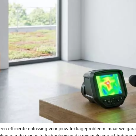
en een efficiënte oplossing voor jouw lekkageprobleem, maar we gar
 maken van de nieuwste technologieën die minimale impact hebben