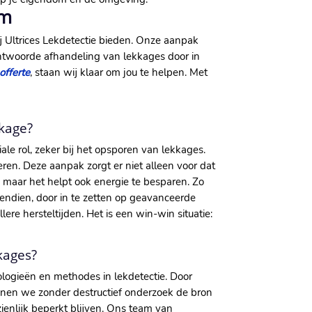
em
j Ultrices Lekdetectie bieden. Onze aanpak
rantwoorde afhandeling van lekkages door in
 offerte
, staan wij klaar om jou te helpen. Met
kkage?
ale rol, zeker bij het opsporen van lekkages.
eren. Deze aanpak zorgt er niet alleen voor dat
 maar het helpt ook energie te besparen. Zo
vendien, door in te zetten op geavanceerde
re hersteltijden. Het is een win-win situatie:
kages?
nologieën en methodes in lekdetectie. Door
nnen we zonder destructief onderzoek de bron
ienlijk beperkt blijven. Ons team van