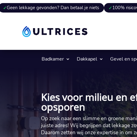
e gevonden? Dan betaal je niets
100% risicovrij
9 van 
Badkamer
Dakkapel
Gevel en s
Kies voor milieu en ef
opsporen
Op zoek naar een slimme en groene manie
juiste adres! Wij begrijpen dat lekkage zow
Daarom zetten wij onze expertise in om z