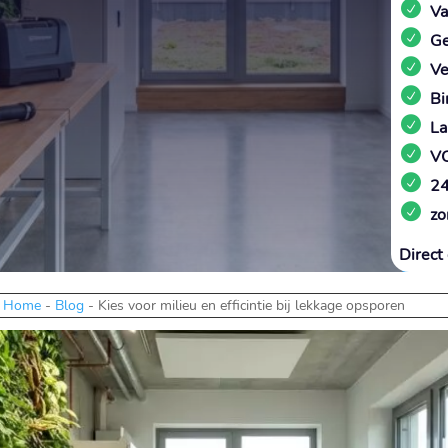
Va
Ge
Ve
Bi
La
VC
24
zo
Direct 
Home
-
Blog
-
Kies voor milieu en efficintie bij lekkage opsporen