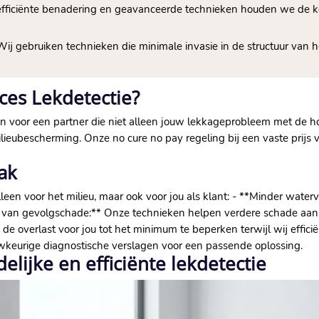
fficiënte benadering en geavanceerde technieken houden we de k
ij gebruiken technieken die minimale invasie in de structuur van 
ces Lekdetectie?
en voor een partner die niet alleen jouw lekkageprobleem met de ho
ubescherming. Onze no cure no pay regeling bij een vaste prijs va
ak
een voor het milieu, maar ook voor jou als klant: - **Minder waterve
men van gevolgschade:** Onze technieken helpen verdere schade a
de overlast voor jou tot het minimum te beperken terwijl wij efficië
wkeurige diagnostische verslagen voor een passende oplossing.
elijke en efficiënte lekdetectie